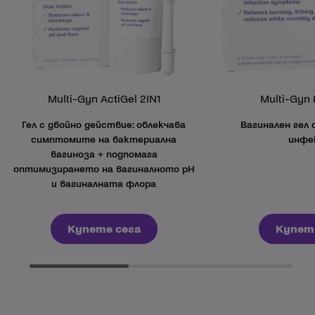
Multi-Gyn ActiGel 2IN1
Multi-Gyn 
Гел с двойно действие: облекчава
Вагинален гел 
симптомите на бактериална
инфе
вагиноза + подпомага
оптимизирането на вагиналното pH
и вагиналната флора
Купете сега
Купет