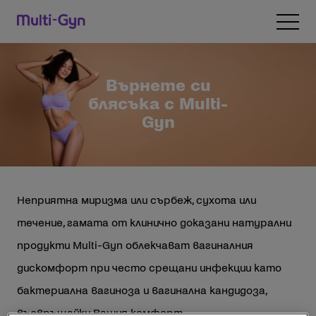
Преминаване към съдържанието
Open 
Върнете си
блясъка с Multi-
Gyn
Неприятна миризма или сърбеж, сухота или
течение, гамата от клинично доказани натурални
продукти Multi-Gyn облекчават вагиналния
дискомфорт при често срещани инфекции като
бактериална вагиноза и вагинална кандидоза,
възвръщайки Вашия комфорт.