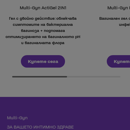
Multi-Gyn ActiGel 2IN1
Multi-Gyn 
Гел с двойно действие: облекчава
Вагинален гел 
симптомите на бактериална
инфе
вагиноза + подпомага
оптимизирането на вагиналното pH
и вагиналната флора
Купете сега
Купет
Multi-Gyn
ЗА ВАШЕТО ИНТИМНО ЗДРАВЕ