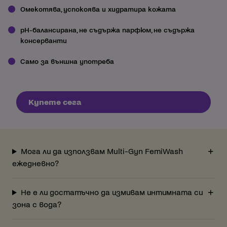
Омекотява, успокоява и хидратира кожата
рН-балансирана, не съдържа парфюм, не съдържа
консерванти
Само за външна употреба
Купете сега
Мога ли да използвам Multi-Gyn FemiWash
ежедневно?
Не е ли достатъчно да измивам интимната си
зона с вода?