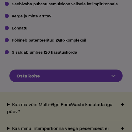
Seebivaba puhastusemulsioon välisele intiimpiirkonnale
Kerge ja mitte ärritav
Lõhnatu
Põhineb patenteeritud 2QR-kompleksil
Sisaldab umbes 120 kasutuskorda
Osta kohe
Kas ma võin Multi-Gyn FemiWashi kasutada iga
päev?
Kas minu intiimpiirkonna veega pesemisest ei