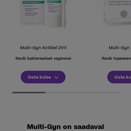
Multi-Gyn ActiGel 2in1
Multi-Gyn 
Ravib bakteriaalset vaginoosi
Ravib tupesee
Osta kohe
Osta k
Multi-Gyn on saadaval