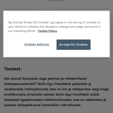
By clicking “Accept All Cookies”, you agree to the storing of cookies on
your device to enhance site navigation, analyze site usage, and assist in
our marketing efforts.
Cookie Policy
Multi-Gyn FemiWash
Cookies Settings
Accept All Cookies
Õrn, seebivaba intiimhügieen
100ml
Tootest:
Kas soovid kasutada väga pehmet ja mitteärritavat
intiimpesuvahendit? Multi-Gyn FemiWash puhastab ja
värskendab intiimpiirkonda. See on õrn ja mitteärritav isegi kõige
tundlikumale, õrnemale nahale. Multi-Gyn FemiWash sobib
ideaalselt igapäevaseks intiimhoolduseks. See on seebivaba ja
kaitseb intiimpiirkonna loomulikku mikrofloorat.