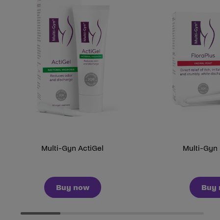
Multi-Gyn ActiGel
Multi-Gyn 
Buy now
Buy