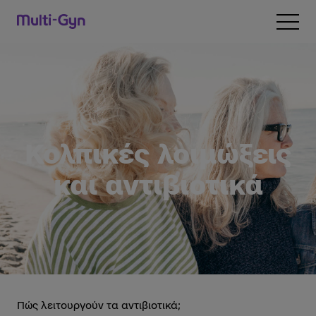
Skip to content
Open 
Κολπικές λοιμώξεις
και αντιβιοτικά
Πώς λειτουργούν τα αντιβιοτικά;