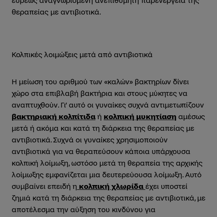
ευρέως αναγνωρισμένη ανεπιθύμητη παρενέργεια της
θεραπείας με αντιβιοτικά.
Κολπικές λοιμώξεις μετά από αντιβιοτικά
Η μείωση του αριθμού των «καλών» βακτηρίων δίνει
χώρο στα επιβλαβή βακτήρια και στους μύκητες να
αναπτυχθούν. Γι’ αυτό οι γυναίκες συχνά αντιμετωπίζουν
βακτηριακή κολπίτιδα
ή
κολπική μυκητίαση
αμέσως
μετά ή ακόμα και κατά τη διάρκεια της θεραπείας με
αντιβιοτικά. Συχνά οι γυναίκες χρησιμοποιούν
αντιβιοτικά για να θεραπεύσουν κάποια υπάρχουσα
κολπική λοίμωξη, ωστόσο μετά τη θεραπεία της αρχικής
λοίμωξης εμφανίζεται μια δευτερεύουσα λοίμωξη. Αυτό
συμβαίνει επειδή η
κολπική χλωρίδα
έχει υποστεί
ζημιά κατά τη διάρκεια της θεραπείας με αντιβιοτικά, με
αποτέλεσμα την αύξηση του κινδύνου για