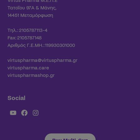
Virtus Pharma Μ.Ε.Π.Ε
Τατοΐου 97Α & Μάνης,
14451 Μεταμόρφωση
Τηλ.: 2105787113-4
Fax: 2105787148
Αριθμός Γ.Ε.ΜΗ.: 119930301000
virtuspharma@virtuspharma.gr
virtuspharma.care
virtuspharmashop.gr
Social
YouTube
Facebook
Instagram