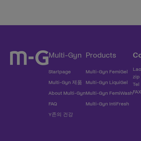
Multi-Gyn
Products
Co
Lao
Startpage
Multi-Gyn FemiGel
zip
Multi-Gyn 제품
Multi-Gyn LiquiGel
Tel
FAX
About Multi-Gyn
Multi-Gyn FemiWash
FAQ
Multi-Gyn IntiFresh
Y존의 건강