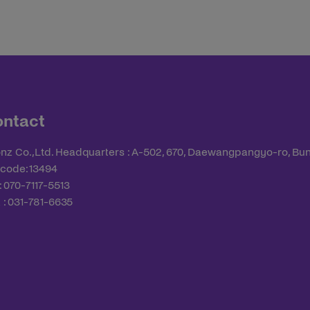
ntact
nz Co.,Ltd. Headquarters : A-502, 670, Daewangpangyo-ro, Bu
 code: 13494
 : 070-7117-5513
 : 031-781-6635