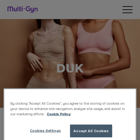
Pereiti į turinį
Open 
DUK
By clicking “Accept All Cookies”, you agree to the storing of cookies on
your device to enhance site navigation, analyze site usage, and assist in
our marketing efforts.
Cookie Policy
Kas yra bakterinė vaginozė?
Cookies Settings
Accept All Cookies
Kas yra makšties mielinė infekcija?