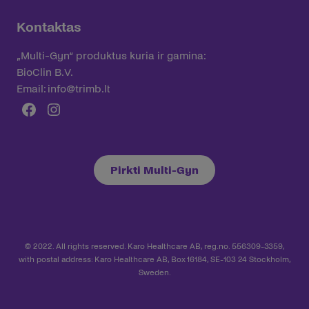
Kontaktas
„Multi-Gyn“ produktus kuria ir gamina:
BioClin B.V.
Email:
info@trimb.lt
Facebook
Instagram
Pirkti Multi-Gyn
© 2022. All rights reserved. Karo Healthcare AB, reg.no. 556309-3359,
with postal address: Karo Healthcare AB, Box 16184, SE-103 24 Stockholm,
Sweden.