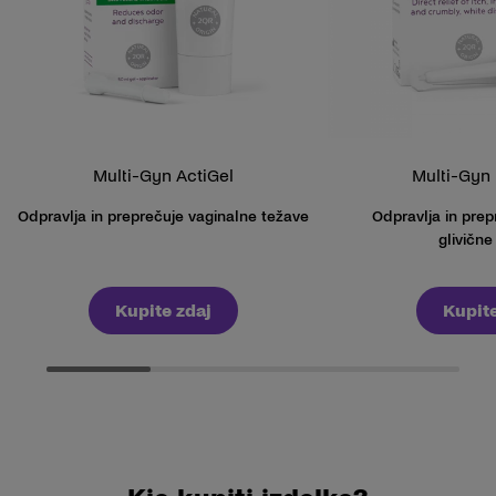
Multi-Gyn ActiGel
Multi-Gyn 
Odpravlja in preprečuje vaginalne težave
Odpravlja in prep
glivične
Kupite zdaj
Kupite