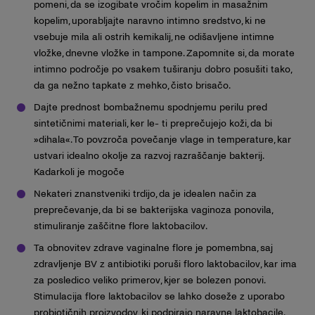
pomeni, da se izogibate vročim kopelim in masažnim
kopelim, uporabljajte naravno intimno sredstvo, ki ne
vsebuje mila ali ostrih kemikalij, ne odišavljene intimne
vložke, dnevne vložke in tampone. Zapomnite si, da morate
intimno področje po vsakem tuširanju dobro posušiti tako,
da ga nežno tapkate z mehko, čisto brisačo.
Dajte prednost bombažnemu spodnjemu perilu pred
sintetičnimi materiali, ker le- ti preprečujejo koži, da bi
»dihala«. To povzroča povečanje vlage in temperature, kar
ustvari idealno okolje za razvoj razraščanje bakterij.
Kadarkoli je mogoče
Nekateri znanstveniki trdijo, da je idealen način za
preprečevanje, da bi se bakterijska vaginoza ponovila,
stimuliranje zaščitne flore laktobacilov.
Ta obnovitev zdrave vaginalne flore je pomembna, saj
zdravljenje BV z antibiotiki poruši floro laktobacilov, kar ima
za posledico veliko primerov, kjer se bolezen ponovi.
Stimulacija flore laktobacilov se lahko doseže z uporabo
probiotičnih proizvodov, ki podpirajo naravne laktobacile.