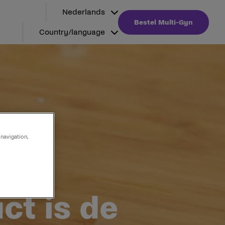
Nederlands
Bestel Multi-Gyn
Country/language
 navigation,
ct is de