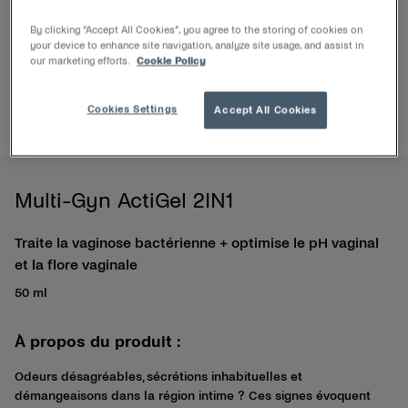
By clicking “Accept All Cookies”, you agree to the storing of cookies on
your device to enhance site navigation, analyze site usage, and assist in
our marketing efforts.
Cookie Policy
Cookies Settings
Accept All Cookies
Multi-Gyn ActiGel 2IN1
Traite la vaginose bactérienne + optimise le pH vaginal
et la flore vaginale
50 ml
À propos du produit :
Odeurs désagréables, sécrétions inhabituelles et
démangeaisons dans la région intime ? Ces signes évoquent