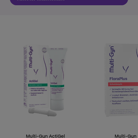
Multi-Gyn ActiGel
Multi-Gyn 