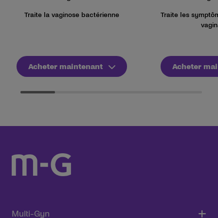
Traite la vaginose bactérienne
Traite les sympt
vagin
Acheter maintenant
Acheter mai
Multi-Gyn