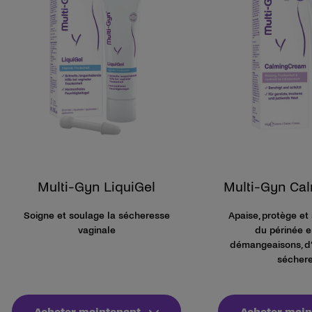
Multi-Gyn LiquiGel
Multi-Gyn Ca
Soigne et soulage la sécheresse
Apaise, protège et
vaginale
du périnée 
démangeaisons, d’i
sécher
Acheter maintenant
Acheter main