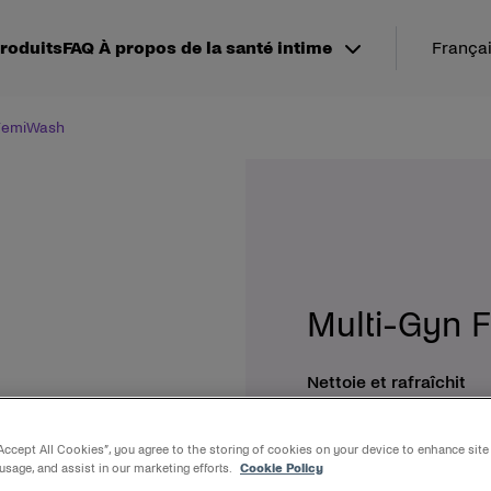
roduits
FAQ
À propos de la santé intime
França
 FemiWash
Multi-Gyn 
Nettoie et rafraîchit
100ml
“Accept All Cookies”, you agree to the storing of cookies on your device to enhance site
 usage, and assist in our marketing efforts.
Cookie Policy
À propos du produ