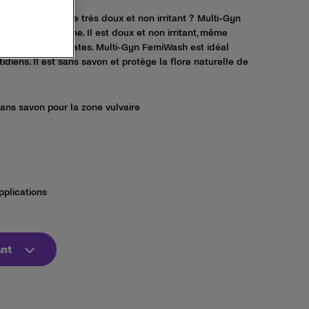
 produit de lavage très doux et non irritant ? Multi-Gyn
chit la zone intime. Il est doux et non irritant, même
en-sibles et délicates. Multi-Gyn FemiWash est idéal
idiens. Il est sans savon et protège la flore naturelle de
ans savon pour la zone vulvaire
pplications
nt