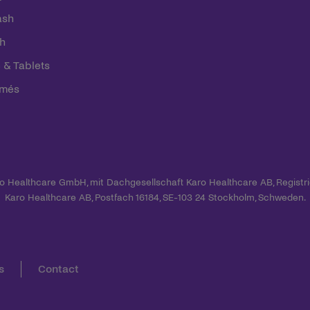
ash
sh
 & Tablets
imés
ro Healthcare GmbH, mit Dachgesellschaft Karo Healthcare AB, Registrie
Karo Healthcare AB, Postfach 16184, SE-103 24 Stockholm, Schweden.
s
Contact