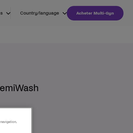
is
Country/language
Acheter Multi-Gyn
FemiWash
 navigation,
it :