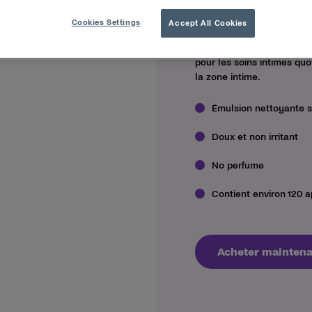
Vous souhaitez utiliser un
Cookies Settings
Accept All Cookies
FemiWash nettoie et rafraî
pour les peaux les plus s
pour les soins intimes quot
la zone intime.
Émulsion nettoyante s
Doux et non irritant
No perfume
Contient environ 120 a
Acheter maintena