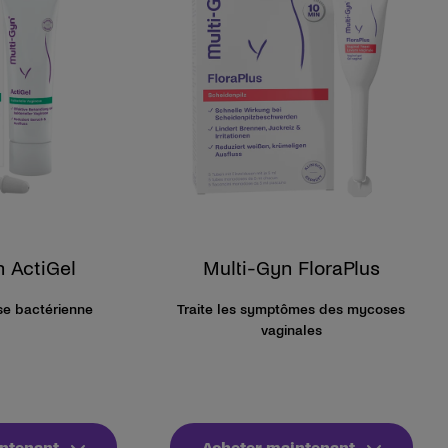
n ActiGel
Multi-Gyn FloraPlus
ose bactérienne
Traite les symptômes des mycoses
vaginales
ntenant
Acheter maintenant