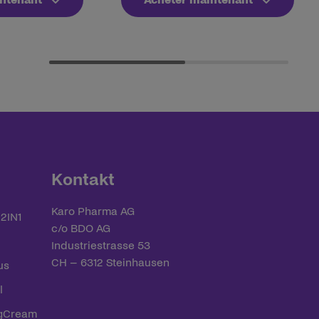
Kontakt
Karo Pharma AG
 2IN1
c/o BDO AG
Industriestrasse 53
CH – 6312 Steinhausen
us
l
ngCream