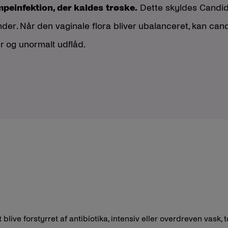
peinfektion, der kaldes trøske.
Dette skyldes Candid
nder. Når den vaginale flora bliver ubalanceret, kan ca
er og unormalt udflåd.
 blive forstyrret af antibiotika, intensiv eller overdreven vask,