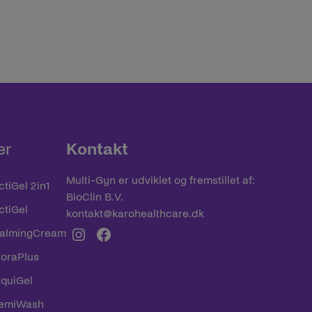
er
Kontakt
Multi-Gyn er udviklet og fremstillet af:
tiGel 2in1
BioClin B.V.
ctiGel
kontakt@karohealthcare.dk
Instagram
Facebook
CalmingCream
loraPlus
iquiGel
FemiWash