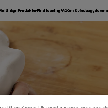
ulti-Gyn
Produkter
Find løsning
FAQ
Om Kvindesygdomm
er
“Accept All Cookies”, you agree to the storing of cookies on your device to enhance site