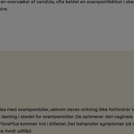
 en overvækst af candida, ofte kaldet en svampeinfektion i sked
dre.
s med svampemidler, selvom deres virkning ikke forhindrer inf
 løsning i stedet for svampemidler. De optimerer den vaginal
 FloraPlus kommer ind i billedet. Det behandler symptomer på 
de, hvidt udflåd.