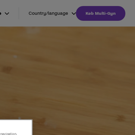
e
Country/language
Køb Multi-Gyn
 navigation,