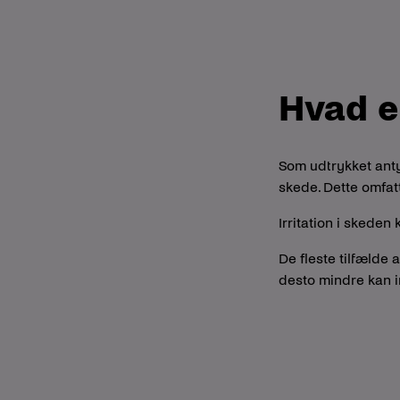
Hvad er
Som udtrykket antyde
skede. Dette omfat
Irritation i skede
De fleste tilfælde 
desto mindre kan ir