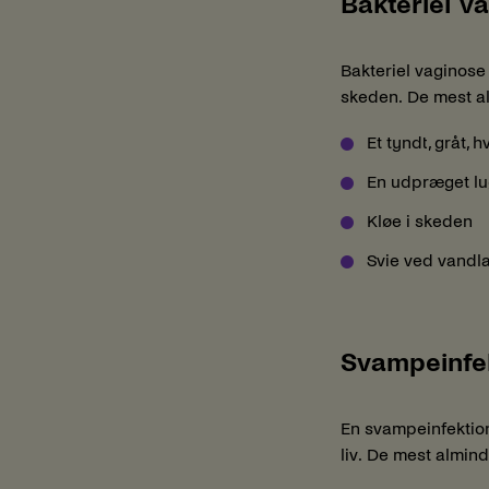
Bakteriel v
Bakteriel vaginose 
skeden. De mest a
Et tyndt, gråt, h
En udpræget lug
Kløe i skeden
Svie ved vandl
Svampeinfe
En svampeinfektion,
liv. De mest almin