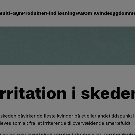
ulti-Gyn
Produkter
Find løsning
FAQ
Om Kvindesygdomm
Irritation i skede
 i skeden påvirker de fleste kvinder på et eller andet tidspunkt i
eves som alt fra let irriterende til overvældende smertefuldt.