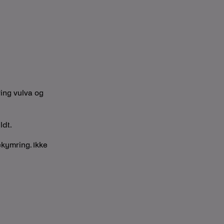
ring vulva og
ldt.
ekymring. Ikke