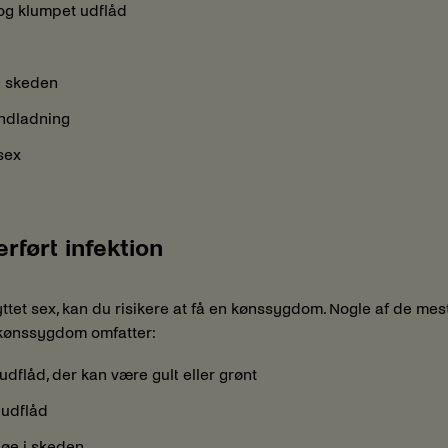
t og klumpet udflåd
 skeden
andladning
sex
rført infektion
ttet sex, kan du risikere at få en kønssygdom. Nogle af de mes
kønssygdom omfatter:
udflåd, der kan være gult eller grønt
 udflåd
 kløe i skeden