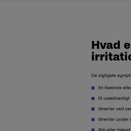
Hvad e
irritat
De vigtigste sympto
En kløende ell
Et usædvanligt
Smerter ved va
Smerter under
Øm eller hævet