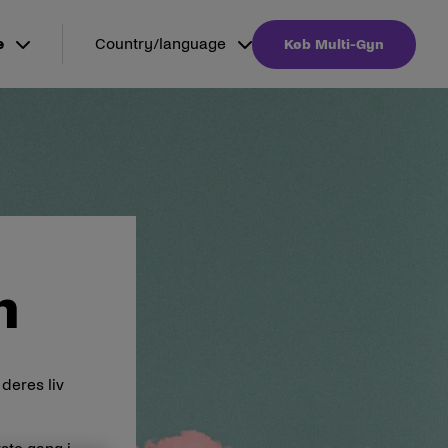
e
Country/language
Køb Multi-Gyn
n
 deres liv