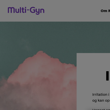
Spring til indhold
Om M
Irritation
og kan opl