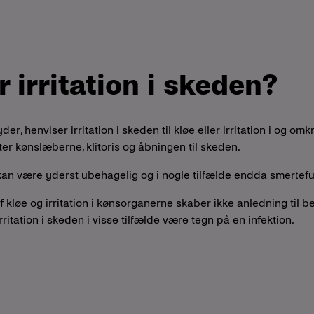
 irritation i skeden?
r, henviser irritation i skeden til kløe eller irritation i og omk
ter kønslæberne, klitoris og åbningen til skeden.
n kan være yderst ubehagelig og i nogle tilfælde endda smertefu
af kløe og irritation i kønsorganerne skaber ikke anledning til b
ritation i skeden i visse tilfælde være tegn på en infektion.