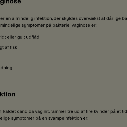
aginose
er en almindelig infektion, der skyldes overvækst af dårlige bak
lmindelige symptomer på bakteriel vaginose er:
vidt eller gult udflåd
t af fisk
adning
ktion
 kaldet candida vaginit, rammer tre ud af fire kvinder på et ti
delige symptomer på en svampeinfektion er: