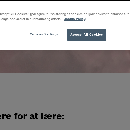
du oplever hyppig hudirritation i skeden eller irritation for fø
il nedenstående vejledning fortælle dig, hvad du har brug for a
 på irritation i skeden, herunder årsager og behandlinger.
“Accept All Cookies”, you agree to the storing of cookies on your device to enhance site
 usage, and assist in our marketing efforts.
Cookie Policy
Cookies Settings
Accept All Cookies
re for at lære: