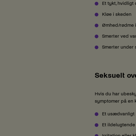
Et tykt, hvidlig
Kløe i skeden
Ømhed/rødme i
Smerter ved v
Smerter under 
Seksuelt ove
Hvis du har ubesky
symptomer på en 
Et usædvanligt 
Et ildelugtende
Irritation eller