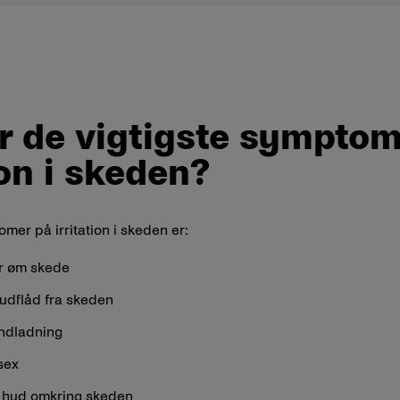
r de vigtigste symptom
ion i skeden?
mer på irritation i skeden er:
er øm skede
 udflåd fra skeden
ndladning
 sex
 hud omkring skeden