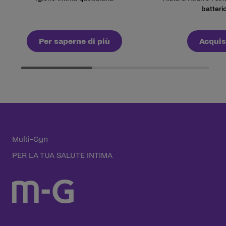
batteri
Per saperne di più
Acquis
Multi-Gyn
PER LA TUA SALUTE INTIMA