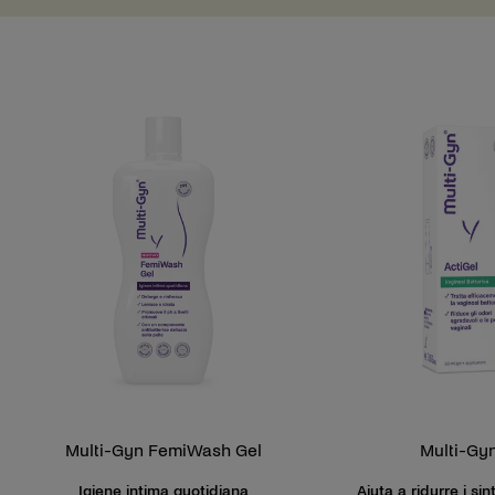
Multi-Gyn FemiWash Gel
Multi-Gyn
Igiene intima quotidiana
Aiuta a ridurre i si