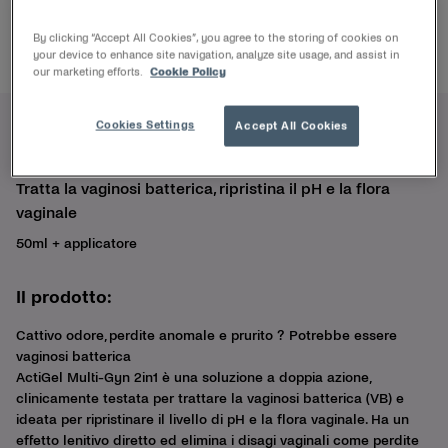
By clicking “Accept All Cookies”, you agree to the storing of cookies on
your device to enhance site navigation, analyze site usage, and assist in
our marketing efforts.
Cookie Policy
Cookies Settings
Accept All Cookies
Multi-Gyn ActiGel 2in1
Tratta la vaginosi batterica, ripristina il pH e la flora
vaginale
50ml + applicatore
Il prodotto:
Cattivo odore, perdite anomale e prurito ? Potrebbe essere
vaginosi batterica
ActiGel Multi-Gyn 2in1 è una soluzione a doppia azione,
clinicamente testata per trattare la vaginosi batterica (VB) e
ideata per ripristinare il livello di pH e la flora vaginale. Ha un
effetto lenitivo diretto ed elimina i disagi vaginali come perdite