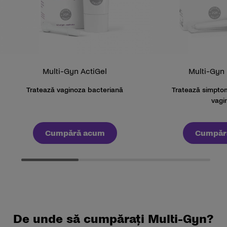
Multi-Gyn ActiGel
Multi-Gyn 
Tratează vaginoza bacteriană
Tratează simpto
vagi
Cumpără acum
Cumpăr
De unde să cumpărați Multi-Gyn?