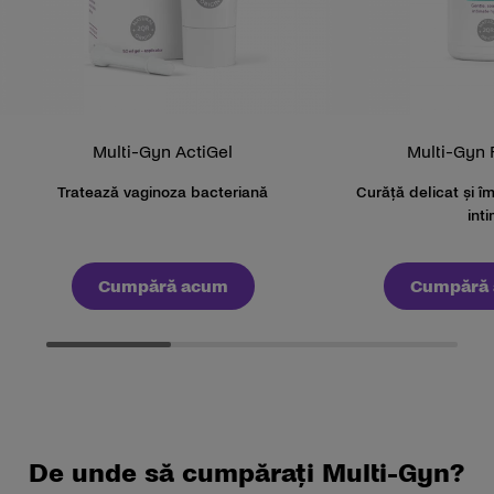
Multi-Gyn ActiGel
Multi-Gyn
Tratează vaginoza bacteriană
Curăță delicat și 
int
Cumpără acum
Cumpără
De unde să cumpărați Multi-Gyn?