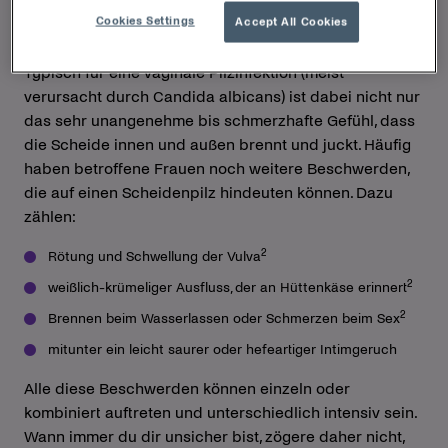
Frauen sind mindestens einmal in ihrem Leben
Cookies Settings
Accept All Cookies
1
betroffen – viele sogar mehrmals.
Typisch für eine vaginale Pilzinfektion (meist
verursacht durch Candida albicans) ist dabei nicht nur
das sehr unangenehme bis schmerzhafte Gefühl, dass
die Scheide innen und außen brennt und juckt. Häufig
haben betroffene Frauen noch weitere Beschwerden,
die auf einen Scheidenpilz hindeuten können. Dazu
zählen:
2
Rötung und Schwellung der Vulva
2
weißlich-krümeliger Ausfluss, der an Hüttenkäse erinnert
2
Brennen beim Wasserlassen oder Schmerzen beim Sex
mitunter ein leicht saurer oder hefeartiger Intimgeruch
Alle diese Beschwerden können einzeln oder
kombiniert auftreten und unterschiedlich intensiv sein.
Wann immer du dir unsicher bist, zögere daher nicht,