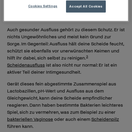
sondern Teil des natürlichen Schutzsystems: Denn der
Cookies Settings
Accept All Cookies
saure
pH-Wert
erschwert es unerwünschten Keimen
2
und Bakterien, sich auszubreiten.
Auch gesunder Ausfluss gehört zu diesem Schutz. Er ist
nichts Ungewöhnliches und meist kein Grund zur
Sorge. Im Gegenteil: Ausfluss hält deine Scheide feucht,
schützt sie ebenfalls vor unerwünschten Keimen und
3
hilft ihr dabei, sich selbst zu reinigen.
Scheidenausfluss
ist also nicht nur normal: Er ist ein
aktiver Teil deiner Intimgesundheit.
Gerät dieses fein abgestimmte Zusammenspiel aus
Lactobazillen, pH-Wert und Ausfluss aus dem
Gleichgewicht, kann deine Scheide empfindlicher
reagieren. Dann haben bestimmte Bakterien leichteres
Spiel, sich zu vermehren, was zum Beispiel zu einer
bakteriellen Vaginose
oder auch einem
Scheidenpilz
führen kann.