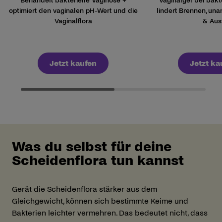
Behandelt bakterielle Vaginose +
Vaginalgel bei bakt
optimiert den vaginalen pH-Wert und die
lindert Brennen, u
Vaginalflora
& Aus
Jetzt kaufen
Jetzt ka
Was du selbst für deine
Scheidenflora tun kannst
Gerät die Scheidenflora stärker aus dem
Gleichgewicht, können sich bestimmte Keime und
Bakterien leichter vermehren. Das bedeutet nicht, dass