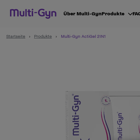
Zum Inhalt wechseln
Über Multi-Gyn
Produkte
FA
Startseite
›
Produkte
›
Multi-Gyn ActiGel 2IN1