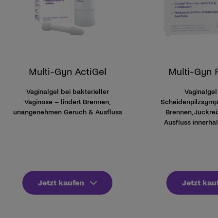
Multi-Gyn ActiGel
Multi-Gyn 
Vaginalgel bei bakterieller
Vaginalge
Vaginose – lindert Brennen,
Scheidenpilzsymp
unangenehmen Geruch & Ausfluss
Brennen, Juckrei
Ausfluss innerhal
Jetzt kaufen
Jetzt kau