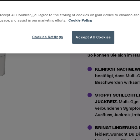
Über das ActiGel 2
“Accept All Cookies”, you agree to the storing of cookies on your device to enhance site
Unangenehmer Geruch, ung
 usage, and assist in our marketing efforts.
Cookie Policy
Das könnte eine bakteriell
Vaginalgel mit zweifacher
und stellt den pH-Wert un
Cookies Settings
Accept All Cookies
effektiv schlechten
(fisch
Außerdem lindert es die 
So können Sie sich im H
KLINISCH NACHGEW
bestätigt, dass Multi
Beschwerden wirksam
STOPPT SCHLECHTE
JUCKREIZ
. Multi-Gyn
verbundenen Symptome
Ausfluss, Juckreiz, Irr
BRINGT LINDERUNG
leidest, wünscht Du Di