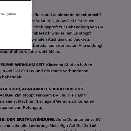
in1:
 navigation,
ewöhnlicher Ausfluss und Juckreiz im Intimbereich?
e Vaginose (BV) sein. Multi-Gyn ActiGel 2in1 ist ein
 Wirkung: Es ist klinisch geprüft zur Behandlung von BV
d die Flora im Intimbereich wieder her. Es stoppt
igen) Geruch
, abnormalen
Ausfluss
und Juckreiz.
Symptome der BV bereits nach der ersten Anwendung!
andumdrehen wieder wohlfühlen.
IESENE WIRKSAMKEIT
. Klinische Studien haben
-Gyn ActiGel 2in1 BV und die damit verbundenen
 behandelt.
N GERUCH, ABNORMALEN AUSFLUSS UND
 ActiGel 2in1 stoppt wirksam BV und die damit
 wie schlechten (fischigen) Geruch, abnormalen
itationen und Rötungen.
 BEI DER ERSTANWENDUNG
. Wenn Du unter einer BV
r eine schnelle Linderung. Multi-Gyn ActiGel 2in1 ist