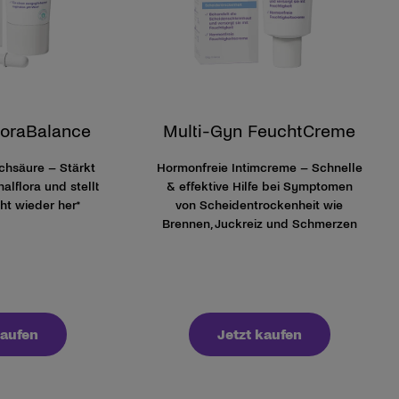
loraBalance
Multi-Gyn FeuchtCreme
lchsäure – Stärkt
Hormonfreie Intimcreme – Schnelle
alflora und stellt
& effektive Hilfe bei Symptomen
ht wieder her*
von Scheidentrockenheit wie
Brennen, Juckreiz und Schmerzen
kaufen
Jetzt kaufen