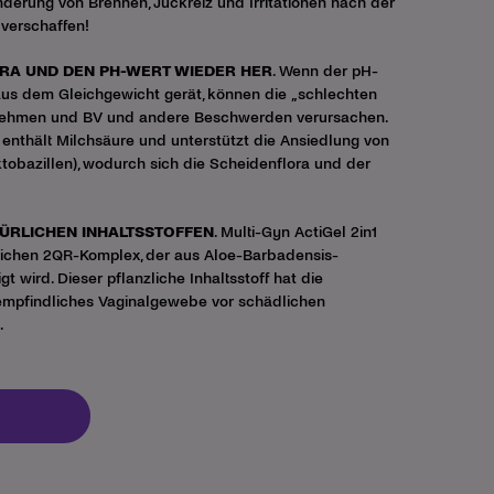
inderung von Brennen, Juckreiz und Irritationen nach der
verschaffen!
LORA UND DEN PH-WERT WIEDER HER
. Wenn der pH-
aus dem Gleichgewicht gerät, können die „schlechten
nehmen und BV und andere Beschwerden verursachen.
 enthält Milchsäure und unterstützt die Ansiedlung von
ktobazillen), wodurch sich die
Scheidenflora
und der
ÜRLICHEN INHALTSSTOFFEN
. Multi-Gyn ActiGel 2in1
lichen 2QR-Komplex, der aus Aloe-Barbadensis-
gt wird. Dieser pflanzliche Inhaltsstoff hat die
 empfindliches Vaginalgewebe vor schädlichen
.