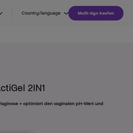
Country/language
Multi-Gyn kaufen
ctiGel 2IN1
Vaginose + optimiert den vaginalen pH-Wert und