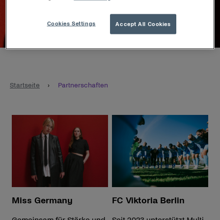
im Alltag.
Cookies Settings
Accept All Cookies
Startseite
›
Partnerschaften
Miss Germany
FC Viktoria Berlin
Gemeinsam für Stärke und
Seit 2023 unterstützt Multi-