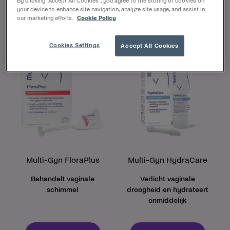
By clicking “Accept All Cookies”, you agree to the storing of cookies on
your device to enhance site navigation, analyze site usage, and assist in
our marketing efforts.
Cookie Policy
Cookies Settings
Accept All Cookies
Multi-Gyn FloraPlus
Multi-Gyn HydraCare
Behandelt vaginale
Verlicht vaginale
schimmel
droogheid en hydrateert
onmiddelijk