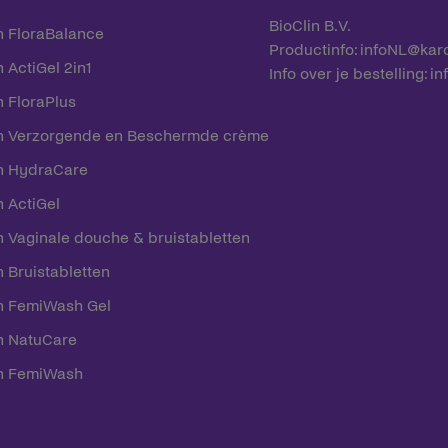
BioClin B.V.
n FloraBalance
Productinfo: infoNL@ka
 ActiGel 2in1
Info over je bestelling: i
n FloraPlus
n Verzorgende en Beschermde crème
n HydraCare
n ActiGel
n Vaginale douche & bruistabletten
 Bruistabletten
n FemiWash Gel
n NatuCare
n FemiWash