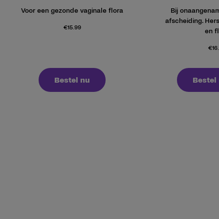
Voor een gezonde vaginale flora
Bij onaangenam
afscheiding. Hers
€
15.99
en f
€
16
Bestel nu
Bestel