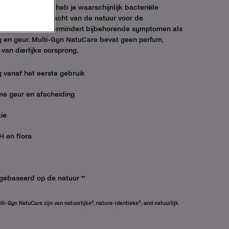
fscheiding? Dan heb je waarschijnlijk bacteriële
Care benut de kracht van de natuur voor de
le vaginose en vermindert bijbehorende symptomen als
en geur. Multi-Gyn NatuCare bevat geen parfum,
van dierlijke oorsprong.
ng vanaf het eerste gebruik
e geur en afscheiding
tie
H en flora
gebaseerd op de natuur **
2
3
lti-Gyn NatuCare zijn van natuurlijke
, nature-identieke
, and natuurlijk