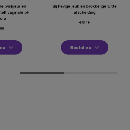
e (vis)geur en
Bij hevige jeuk en brokkelige witte
telt vaginale pH
afscheiding
lora
€
18.49
.99
 nu
Bestel nu