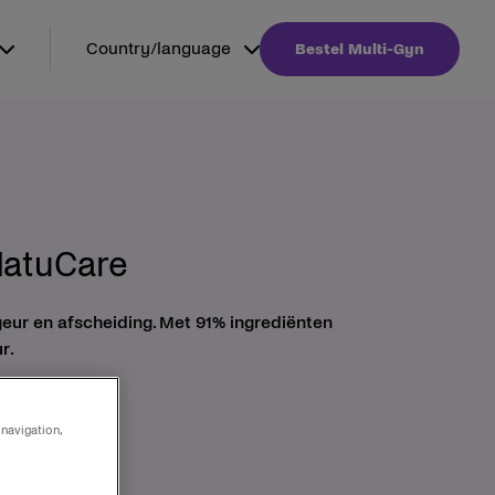
Country/language
Bestel Multi-Gyn
NatuCare
eur en afscheiding. Met 91% ingrediënten
r.
 navigation,