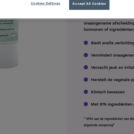
Cookies Settings
Accept All Cookies
Visgeur en een waterige a
vaginose. Multi-Gyn Natu
behandeling van bacterië
onaangename afscheiding 
hormonen of ingrediënten 
Biedt snelle verlichti
Vermindert onaagenam
Verzacht jeuk en irrita
Herstelt de vaginale p
Klinisch bewezen
Met 91% ingrediënten 
** 91%1 van de ingrediënten van Mu
4
afgeleide oorsprong