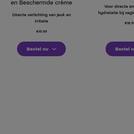
en Beschermde crème
Voor directe en
hydratatie bij vag
Directe verlichting van jeuk en
irritatie
€
16.9
€
16.99
Bestel nu
Bestel 