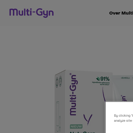
Naar inhoud gaan
Over Mult
By clicking 
analyze site