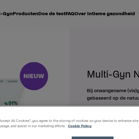
i-Gyn
Producten
Doe de test
FAQ
Over intieme gezondheid
Multi-Gyn 
Bij onaangename (vis)g
gebaseerd op de natuu
40ml + Applicator
€
17.49
“Accept All Cookies”, you agree to the storing of cookies on your device to enhance site
 usage, and assist in our marketing efforts.
Cookie Policy
Over product