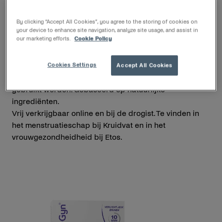
Oplossing
By clicking “Accept All Cookies”, you agree to the storing of cookies on
your device to enhance site navigation, analyze site usage, and assist in
our marketing efforts.
Cookie Policy
Multi-Gyn FloraPlus
behandelt vaginale
schimmelinfectie effectief en biedt snelle verlichting
van jeuk, irritatie en brokkelige, witte afscheiding. Het
Cookies Settings
Accept All Cookies
optimaliseert de vaginale flora en kan ook preventief
gebruikt worden. Gebaseerd op natuurlijke
ingrediënten.
Vrij verkrijgbaar online en bij de drogist. Te vinden in
het menstruatieschap bij Kruidvat en in het
vrouwgezondheidheid bij Etos.