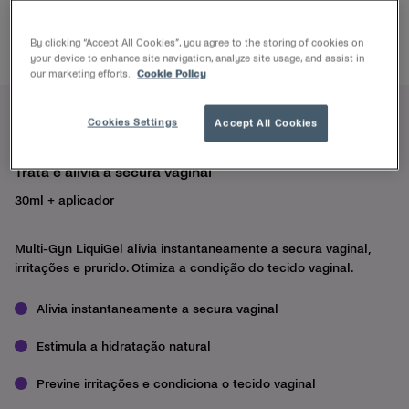
By clicking “Accept All Cookies”, you agree to the storing of cookies on
your device to enhance site navigation, analyze site usage, and assist in
our marketing efforts.
Cookie Policy
Cookies Settings
Accept All Cookies
Multi-Gyn LiquiGel
Trata e alivia a secura vaginal
30ml + aplicador
Multi-Gyn LiquiGel alivia instantaneamente a secura vaginal,
irritações e prurido. Otimiza a condição do tecido vaginal.
Alivia instantaneamente a secura vaginal
Estimula a hidratação natural
Previne irritações e condiciona o tecido vaginal