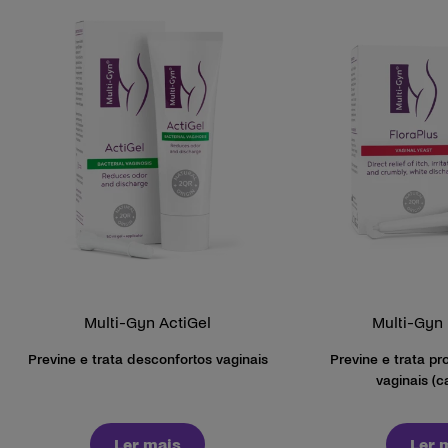
Multi-Gyn ActiGel
Multi-Gyn 
Previne e trata desconfortos vaginais
Previne e trata p
vaginais (c
Ler mais
Ler 