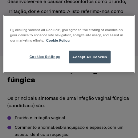
desenvolver-se e causar desconfortos como prurido,
irritação, dor e corrimento. A isto referimo-nos como
infeção vaginal fúngica (candidíase). Algumas mulheres
By clicking “Accept All Cookies”, you agree to the storing of cookies on
são mais propensas a infeções vaginais fúngicas do
your device to enhance site navigation, analyze site usage, and assist in
que outras.
our marketing efforts.
Cookie Policy
Cookies Settings
Accept All Cookies
Sintomas de infeção vaginal
fúngica
Os principais sintomas de uma infeção vaginal fúngica
(candidíase) são:
Prurido e irritação vaginal
Corrimento anormal, esbranquiçado e espesso, com um
aspeto idêntico a requeijão.