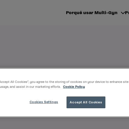
Porquê usar Multi-Gyn
P
“Accept All Cookies”, you agree to the storing of cookies on your device to enhance site
adas por muitos fatores. Uma causa comum destas infe
 usage, and assist in our marketing efforts.
Cookie Policy
antibióticos podem perturbar o seu equilíbrio vaginal e 
Cookies Settings
Accept All Cookies
os do tratamento com antibióticos.