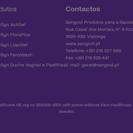
dutos
Contactos
Sangool Produtos para a Saúde
-Gyn ActiGel
Rua Casal dos Mortais, Nº 8 R/c
-Gyn FloraPlus
2625-692 Vialonga
www.sangool.pt
-Gyn LiquiGel
Telefone: +351 219 527 660
i-Gyn FemiWash
Fax: +351 219 526 447
-Gyn Duche Vaginal e Pastilhas
E-mail:
geral@sangool.pt
ealthcare AB, reg.no. 556309-3359, with postal address: Karo Healthcare
Sweden.