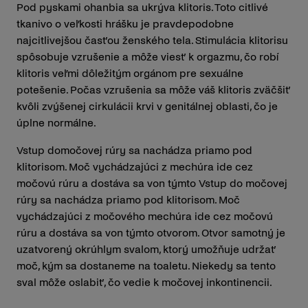
Pod pyskami ohanbia sa ukrýva klitoris. Toto citlivé
tkanivo o veľkosti hrášku je pravdepodobne
najcitlivejšou časťou ženského tela. Stimulácia klitorisu
spôsobuje vzrušenie a môže viesť k orgazmu, čo robí
klitoris veľmi dôležitým orgánom pre sexuálne
potešenie. Počas vzrušenia sa môže váš klitoris zväčšiť
kvôli zvýšenej cirkulácii krvi v genitálnej oblasti, čo je
úplne normálne.
Vstup domočovej rúry sa nachádza priamo pod
klitorisom. Moč vychádzajúci z mechúra ide cez
močovú rúru a dostáva sa von týmto Vstup do močovej
rúry sa nachádza priamo pod klitorisom. Moč
vychádzajúci z močového mechúra ide cez močovú
rúru a dostáva sa von týmto otvorom. Otvor samotný je
uzatvorený okrúhlym svalom, ktorý umožňuje udržať
moč, kým sa dostaneme na toaletu. Niekedy sa tento
sval môže oslabiť, čo vedie k močovej inkontinencii.