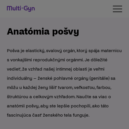
Preskočiť na obsah
Open 
Anatómia pošvy
Pošva je elastický, svalový orgán, ktorý spája maternicu
s vonkajšími reprodukčnými orgánmi. Je dôležité
vedieť, že vzhľad našej intímnej oblasti je veľmi
individuálny – ženské pohlavné orgány (genitálie) sa
môžu u každej ženy líšiť tvarom, veľkosťou, farbou,
štruktúrou a celkovým vzhľadom. Naučte sa viac o
anatómii pošvy, aby ste lepšie pochopili, ako táto
fascinujúca časť ženského tela funguje.