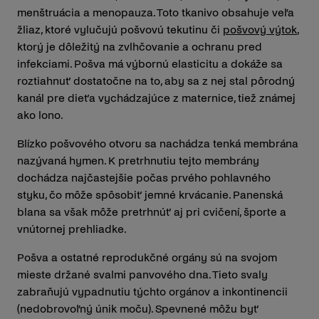
menštruácia a menopauza. Toto tkanivo obsahuje veľa
žliaz, ktoré vylučujú pošvovú tekutinu či
pošvový výtok
,
ktorý je dôležitý na zvlhčovanie a ochranu pred
infekciami. Pošva má výbornú elasticitu a dokáže sa
roztiahnuť dostatočne na to, aby sa z nej stal pôrodný
kanál pre dieťa vychádzajúce z maternice, tiež známej
ako lono.
Blízko pošvového otvoru sa nachádza tenká membrána
nazývaná hymen. K pretrhnutiu tejto membrány
dochádza najčastejšie počas prvého pohlavného
styku, čo môže spôsobiť jemné krvácanie. Panenská
blana sa však môže pretrhnúť aj pri cvičení, športe a
vnútornej prehliadke.
Pošva a ostatné reprodukčné orgány sú na svojom
mieste držané svalmi panvového dna. Tieto svaly
zabraňujú vypadnutiu týchto orgánov a inkontinencii
(nedobrovoľný únik moču). Spevnené môžu byť