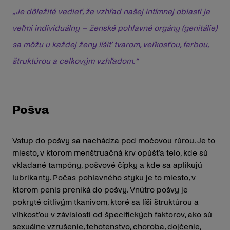
„Je dôležité vedieť, že vzhľad našej intímnej oblasti je
veľmi individuálny – ženské pohlavné orgány (genitálie)
sa môžu u každej ženy líšiť tvarom, veľkosťou, farbou,
štruktúrou a celkovým vzhľadom.“
Pošva
Vstup do pošvy sa nachádza pod močovou rúrou. Je to
miesto, v ktorom menštruačná krv opúšťa telo, kde sú
vkladané tampóny, pošvové čípky a kde sa aplikujú
lubrikanty. Počas pohlavného styku je to miesto, v
ktorom penis preniká do pošvy. Vnútro pošvy je
pokryté citlivým tkanivom, ktoré sa líši štruktúrou a
vlhkosťou v závislosti od špecifických faktorov, ako sú
sexuálne vzrušenie, tehotenstvo, choroba, dojčenie,