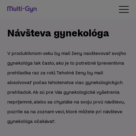
Preskočiť na obsah
Open 
Návšteva gynekológa
V produktívnom veku by mali ženy navštevovať svojho
gynekológa tak často, ako je to potrebné (preventívna
prehliadka raz za rok). Tehotné ženy by mali
absolvovať počas tehotenstva viac gynekologických
prehliadok. Ak sú pre Vás gynekologické vyšetrenia
nepríjemné, alebo sa chystáte na svoju prvú návštevu,
pozrite sa na zoznam vecí, ktoré môžete pri návšteve
gynekológa očakávať.