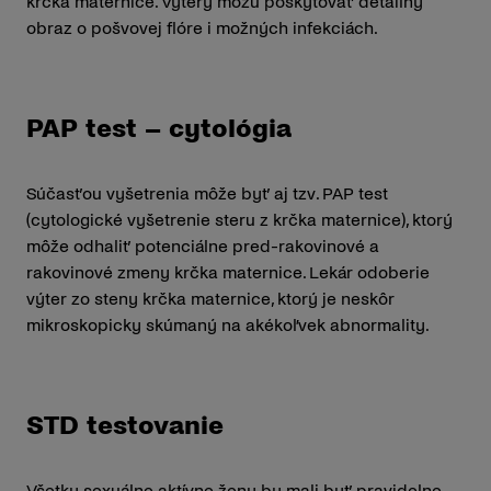
krčka maternice. Výtery môžu poskytovať detailný
obraz o pošvovej flóre i možných infekciách.
PAP test – cytológia
Súčasťou vyšetrenia môže byť aj tzv. PAP test
(cytologické vyšetrenie steru z krčka maternice), ktorý
môže odhaliť potenciálne pred-rakovinové a
rakovinové zmeny krčka maternice. Lekár odoberie
výter zo steny krčka maternice, ktorý je neskôr
mikroskopicky skúmaný na akékoľvek abnormality.
STD testovanie
Všetky sexuálne aktívne ženy by mali byť pravidelne