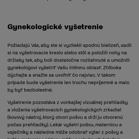
Gynekologické vyšetrenie
Požiadajú Vás, aby ste si vyzliekli spodnú bielizeň, sadli
si na vyšetrovacie kreslo alebo stôl a položili nohy na
držiaky tak, aby boli dostatočne roztiahnuté a umožnili
gynekológovi vyšetriť Vašu intímnu oblasť. Zhlboka
dýchajte a snažte sa uvoľniť čo najviac. V takom
prípade bude vyšetrenie len trochu nepríjemné a malo
by byť bezbolestné.
Vyšetrenie pozostáva z vonkajšej vizuálnej prehliadky
a vloženia vyšetrovacích gynekologických zrkadiel
(kovový nástroj, ktorý otvorí pošvu a drží ju otvorenú
počas prehliadky). Lekár vyšetrí pošvu, maternicu a
vaječníky a následne môže odobrať výter z pošvy a