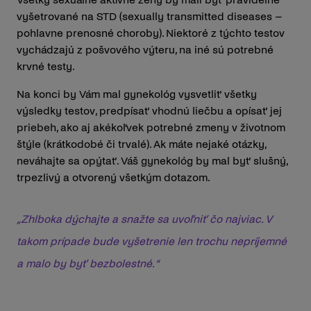
vyšetrované na STD (sexually transmitted diseases –
pohlavne prenosné choroby). Niektoré z týchto testov
vychádzajú z pošvového výteru, na iné sú potrebné
krvné testy.
Na konci by Vám mal gynekológ vysvetliť všetky
výsledky testov, predpísať vhodnú liečbu a opísať jej
priebeh, ako aj akékoľvek potrebné zmeny v životnom
štýle (krátkodobé či trvalé). Ak máte nejaké otázky,
neváhajte sa opýtať. Váš gynekológ by mal byť slušný,
trpezlivý a otvorený všetkým dotazom.
„Zhlboka dýchajte a snažte sa uvoľniť čo najviac. V
takom prípade bude vyšetrenie len trochu nepríjemné
a malo by byť bezbolestné.“