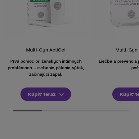
Multi-Gyn ActiGel
Multi-Gyn 
Prvá pomoc pri ženských intímnych
Liečba a prevencia 
problémoch – svrbenie, pálenie, výtok,
poš
začínajúci zápal.
Kúpiť teraz
Kúpiť t