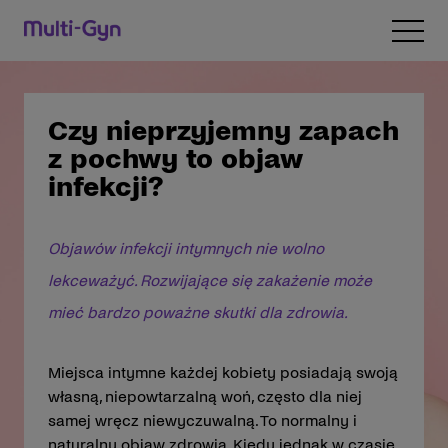
Przejdź do treści
Open 
Czy nieprzyjemny zapach
z pochwy to objaw
infekcji?
Objawów infekcji intymnych nie wolno
lekceważyć. Rozwijające się zakażenie może
mieć bardzo poważne skutki dla zdrowia.
Miejsca intymne każdej kobiety posiadają swoją
własną, niepowtarzalną woń, często dla niej
samej wręcz niewyczuwalną. To normalny i
naturalny objaw zdrowia. Kiedy jednak w czasie