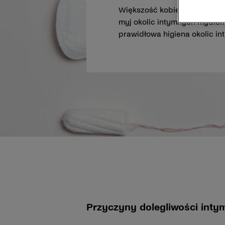
Większość kobiet wie, jak db
myj okolic intymnych mydłem”,
prawidłowa higiena okolic i
Przyczyny dolegliwości int