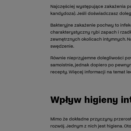
Najczęściej występujące zakażenia p
kandydoza). Jeśli doświadczasz doleg
Bakteryjne zakażenie pochwy to infek
charakterystyczny rybi zapach i rzad
zewnętrznych okolicach intymnych. Na
swędzenie.
Równie nieprzyjemne dolegliwości pow
samoistnie, jednak dopiero po pewnym
recepty. Więcej informacji na temat l
Wpływ higieny i
Mimo że dokładne przyczyny przerostu
rozwój. Jednym z nich jest higiena. 