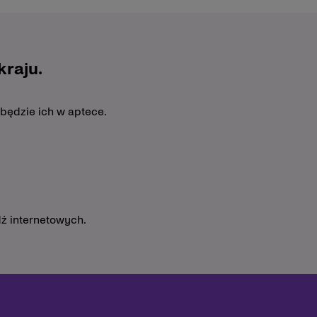
raju.
 będzie ich w aptece.
ź internetowych.