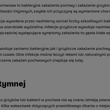
ochwowe to bakteryjne zakażenie pochwy i zakażenie grzybic
liwości intymnych, zwykle ich przyczyną są wymienione chor
cja wywołana przez nadmierny wzrost liczby szkodliwych bak
ka szarobiała wydzielina. Infekcje grzybicze wywołuje nadmi
jczęściej występujące symptomy zakażenia to: gęsta biała wy
oduje zarówno bakteryjne, jak i grzybicze zakażenie pochwy.
 czasie. Obie infekcje można leczyć lekami lub naturalnymi
eczenia zakażeń pochwowych znajduje się tutaj.
ntymnej
 grzybów lub bakterii w pochwie nie są znane, istnieją pewn
Oto kilka wskazówek dotyczących prawidłowego dbania o miejs