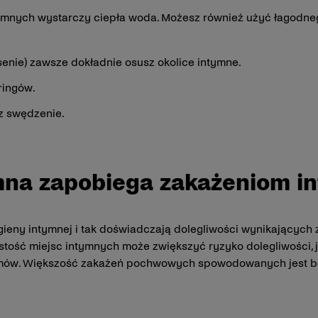
mnych wystarczy ciepła woda. Możesz również użyć łagodnego
basenie) zawsze dokładnie osusz okolice intymne.
ringów.
sz swędzenie.
ymna zapobiega zakażeniom 
gieny intymnej i tak doświadczają dolegliwości wynikających 
tość miejsc intymnych może zwiększyć ryzyko dolegliwości, j
lemów. Większość zakażeń pochwowych spowodowanych jest bo