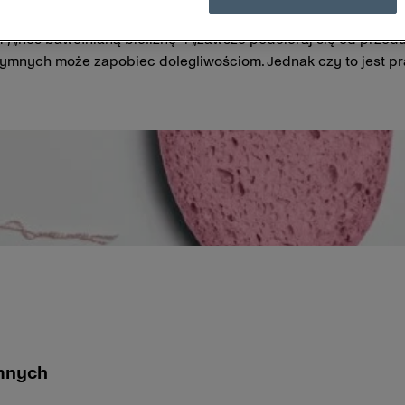
ać o higienę intymną. Powszechnie znane są zasady: „pochwa 
 „noś bawełnianą bieliznę” i „zawsze podcieraj się od przodu 
ntymnych może zapobiec dolegliwościom. Jednak czy to jest p
ymnych