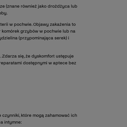
ze (znane również jako drożdżyca lub
oby.
terii w pochwie. Objawy zakażenia to
ar komórek grzybów w pochwie lub na
dzielina (przypominająca serek) i
 Zdarza się, że dyskomfort ustępuje
 preparatami dostępnymi w aptece bez
e czynniki, które mogą zahamować ich
ca intymne: