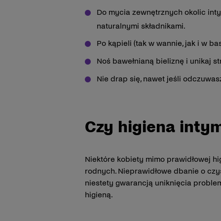
Do mycia zewnętrznych okolic inty
naturalnymi składnikami.
Po kąpieli (tak w wannie, jak i w 
Noś bawełnianą bieliznę i unikaj st
Nie drap się, nawet jeśli odczuwa
Czy higiena int
Niektóre kobiety mimo prawidłowej hi
rodnych. Nieprawidłowe dbanie o czys
niestety gwarancją uniknięcia prob
higieną.