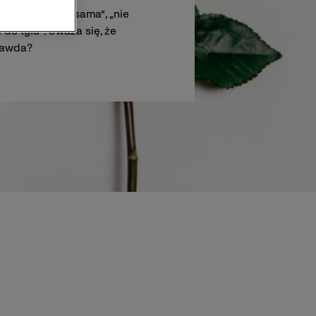
oczyszcza się sama”, „nie
do tyłu”. Uważa się, że
rawda?