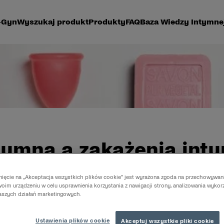
-Gyn
Wyszukaj produkt
Produkty
FAQ
Baza Wiedzy Intymne
tymna a zakażenia int
knięcie na „Akceptacja wszystkich plików cookie” jest wyrażona zgoda na przechowywan
infekcje pochwowe to bakteryjne zakażenie pochwy i za
oim urządzeniu w celu usprawnienia korzystania z nawigacji strony, analizowania wykor
naszych działań marketingowych.
ub kandydoza).
Ustawienia plików cookie
Akceptuj wszystkie pliki cookie