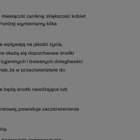
iesiączki zanikną. Większość kobiet
Poniżej wymieniamy kilka
e wpływają na jakość życia,
cne okażą się dopochwowe środki
przyjemnych i bolesnych dolegliwości
nak, że w przeciwieństwie do
ne będą środki nawilżające lub
iersiowej, powoduje zaczerwienienie
uzy.
o pogarszają samopoczucie.