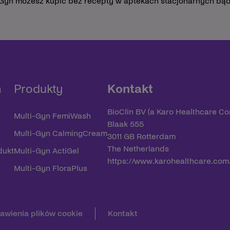
-Gyn możesz kupić bez recepty w aptekach stacjonarnych bąd
n
Produkty
Kontakt
BioClin BV (a Karo Healthcare C
Multi-Gyn FemiWash
Blaak 555
Multi-Gyn CalmingCream
3011 GB Rotterdam
The Netherlands
dukt
Multi-Gyn ActiGel
https://www.karohealthcare.com
Multi-Gyn FloraPlus
awienia plików cookie
Kontakt