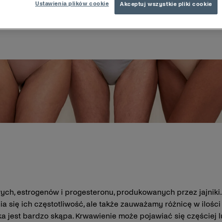
Ustawienia plików cookie
Akceptuj wszystkie pliki cookie
życia każdej kobiety. Oznacza koniec okresu płodnego i poja
izmu, po niektórych operacjach lub przy przyjmowaniu pewnyc
ch, estrogenów i progesteronu, produkowanych przez jajni
a się ich częstotliwość, ale także zauważamy różnicę w ilości 
ka jest bardzo skąpa. Krwawienie może pojawiać się częściej l