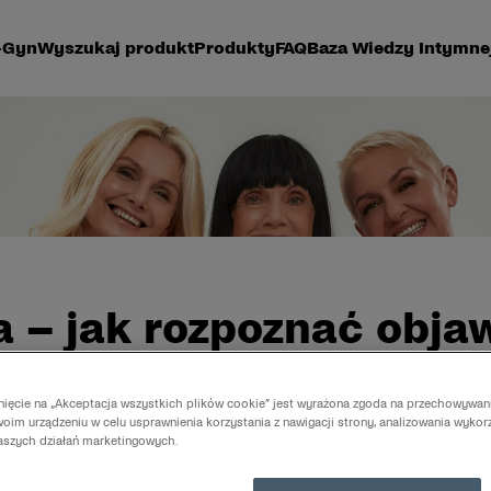
-Gyn
Wyszukaj produkt
Produkty
FAQ
Baza Wiedzy Intymne
 – jak rozpoznać obja
egliwości związane z przekwitaniem, warto porozmawiać 
knięcie na „Akceptacja wszystkich plików cookie” jest wyrażona zgoda na przechowywan
oim urządzeniu w celu usprawnienia korzystania z nawigacji strony, analizowania wykor
naszych działań marketingowych.
zują dyskomfort i pomogą nam w pełni korzystać z życi