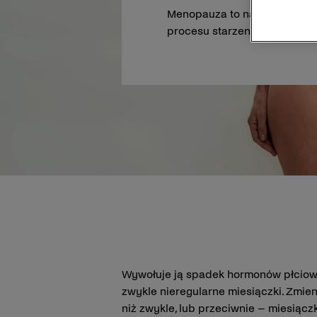
Menopauza to naturalny etap 
procesu starzenia się organ
Wywołuje ją spadek hormonów płciowy
zwykle nieregularne miesiączki. Zmieni
niż zwykle, lub przeciwnie – miesiącz