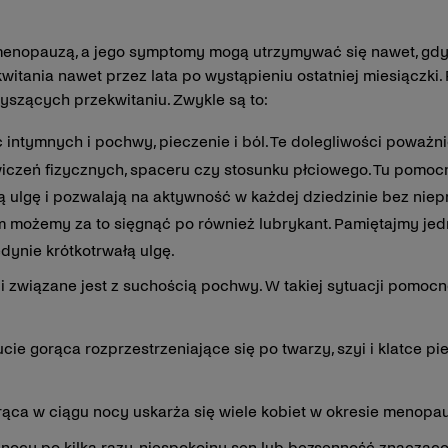
nopauzą, a jego symptomy mogą utrzymywać się nawet, gdy m
ania nawet przez lata po wystąpieniu ostatniej miesiączki. 
szących przekwitaniu. Zwykle są to:
intymnych i pochwy, pieczenie i ból. Te dolegliwości poważni
wiczeń fizycznych, spaceru czy stosunku płciowego. Tu pomo
ą ulgę i pozwalają na aktywność w każdej dziedzinie bez nie
m możemy za to sięgnąć po również lubrykant. Pamiętajmy jed
edynie krótkotrwałą ulgę.
 i związane jest z suchością pochwy. W takiej sytuacji pomoc
cie gorąca rozprzestrzeniające się po twarzy, szyi i klatce p
rąca w ciągu nocy uskarża się wiele kobiet w okresie menopa
 nocy po kilka razy, niespokojny sen lub bezsenność znacząc