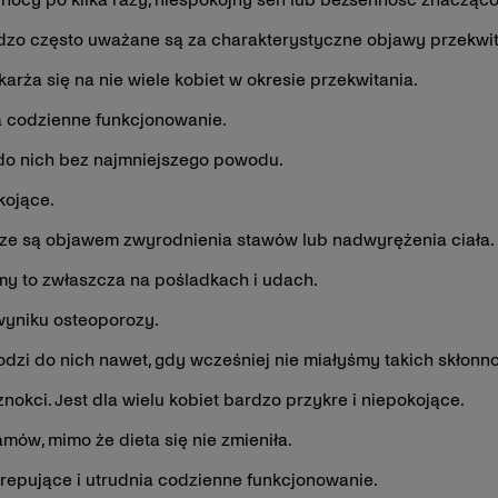
rdzo często uważane są za charakterystyczne objawy przekwi
karża się na nie wiele kobiet w okresie przekwitania.
 codzienne funkcjonowanie.
do nich bez najmniejszego powodu.
kojące.
sze są objawem zwyrodnienia stawów lub nadwyrężenia ciała.
y to zwłaszcza na pośladkach i udach.
wyniku osteoporozy.
zi do nich nawet, gdy wcześniej nie miałyśmy takich skłonno
okci. Jest dla wielu kobiet bardzo przykre i niepokojące.
mów, mimo że dieta się nie zmieniła.
repujące i utrudnia codzienne funkcjonowanie.