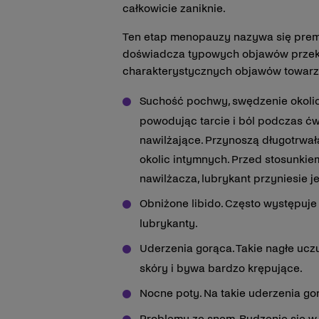
całkowicie zaniknie.
Ten etap menopauzy nazywa się preme
doświadcza typowych objawów przekwit
charakterystycznych objawów towarzy
Suchość pochwy, swędzenie okolic 
powodując tarcie i ból podczas ć
nawilżające. Przynoszą długotrwał
okolic intymnych. Przed stosunkie
nawilżacza, lubrykant przyniesie j
Obniżone libido. Często występuje
lubrykanty.
Uderzenia gorąca. Takie nagłe uczu
skóry i bywa bardzo krępujące.
Nocne poty. Na takie uderzenia go
Problemy ze snem. Budzenie się w