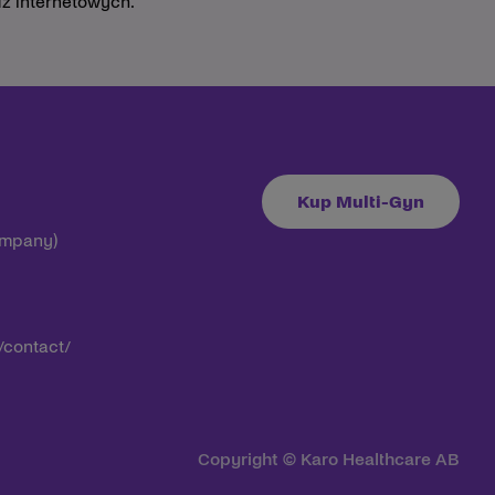
ź internetowych.
Kup Multi-Gyn
ompany)
/contact/
Copyright © Karo Healthcare AB