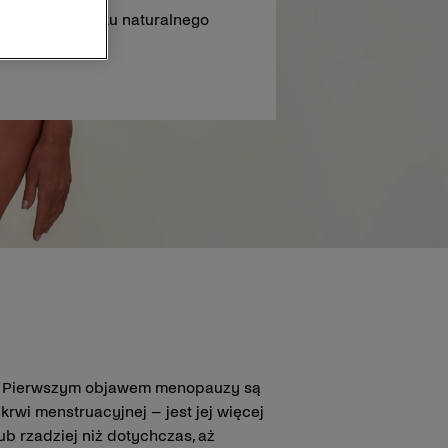
wia się w wyniku naturalnego
h leków.
ki. Pierwszym objawem menopauzy są
krwi menstruacyjnej – jest jej więcej
ub rzadziej niż dotychczas, aż