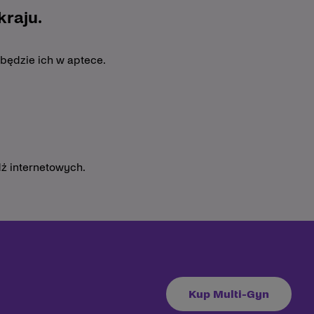
raju.
 będzie ich w aptece.
ź internetowych.
Kup Multi-Gyn