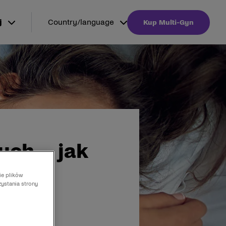
j
Country/language
Kup Multi-Gyn
ych – jak
ie plików
zystania strony