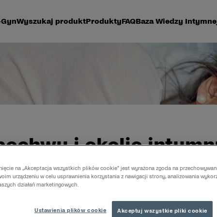
-Gyn
Wyszukaj produkt
Produkty
FAQ
Baza Wiedzy Intymne
pochwy i okolic intymn
ć
knięcie na „Akceptacja wszystkich plików cookie” jest wyrażona zgoda na przechowywan
oim urządzeniu w celu usprawnienia korzystania z nawigacji strony, analizowania wykor
naszych działań marketingowych.
h to zwykle objaw podrażnienia lub zakażenia.
Ustawienia plików cookie
Akceptuj wszystkie pliki cookie