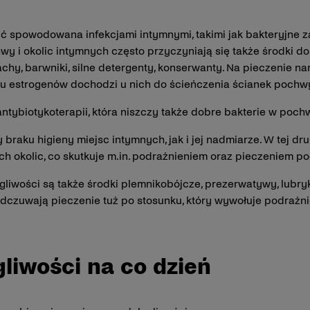
ć spowodowana infekcjami intymnymi, takimi jak bakteryjne 
 i okolic intymnych często przyczyniają się także środki do 
achy, barwniki, silne detergenty, konserwanty. Na pieczenie na
estrogenów dochodzi u nich do ścieńczenia ścianek pochwy, 
ntybiotykoterapii, która niszczy także dobre bakterie w pochw
 braku higieny miejsc intymnych, jak i jej nadmiarze. W tej dr
ch okolic, co skutkuje m.in. podrażnieniem oraz pieczeniem po
liwości są także środki plemnikobójcze, prezerwatywy, lubryk
czuwają pieczenie tuż po stosunku, który wywołuje podrażni
liwości na co dzień