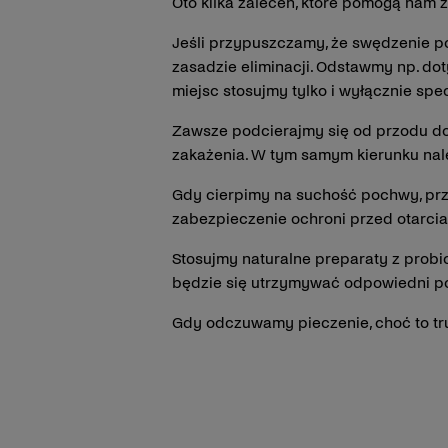
Oto kilka zaleceń, które pomogą nam
Jeśli przypuszczamy, że swędzenie po
zasadzie eliminacji. Odstawmy np. do
miejsc stosujmy tylko i wyłącznie spe
Zawsze podcierajmy się od przodu do 
zakażenia. W tym samym kierunku nale
Gdy cierpimy na suchość pochwy, prz
zabezpieczenie ochroni przed otarci
Stosujmy naturalne preparaty z probio
będzie się utrzymywać odpowiedni poz
Gdy odczuwamy pieczenie, choć to tr