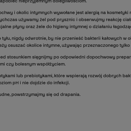
 zapobiec nieprzyjemnym dolegliwościom.
chwy i okolic intymnych wywołane jest alergią na kosmetyki n
tychczas używamy żel pod prysznic i obserwujmy reakcję ciała
cjalne płyny oraz żele do higieny intymnej o działaniu łagodz
tyłu, nigdy odwrotnie, by nie przenieść bakterii kałowych w 
ży osuszać okolice intymne, używając przeznaczonego tylko d
ed stosunkiem sięgnijmy po odpowiedni dopochwowy preparat 
ami czy bolesnym współżyciem.
tykami lub prebiotykami, które wspierają rozwój dobrych bakt
iom pH i nie dojdzie do infekcji.
udne, powstrzymajmy się od drapania.