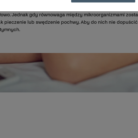
iliony bakterii – te pożyteczne i te szkodliwe. Gdy istnieje 
łowo. Jednak gdy równowaga między mikroorganizmami zostan
jak pieczenie lub swędzenie pochwy. Aby do nich nie dopuści
intymnych.