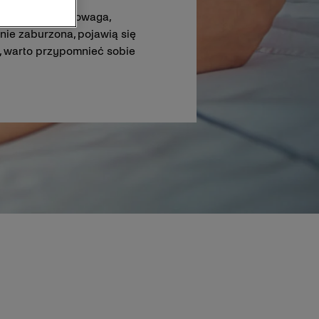
między nimi równowaga,
ie zaburzona, pojawią się
ć, warto przypomnieć sobie