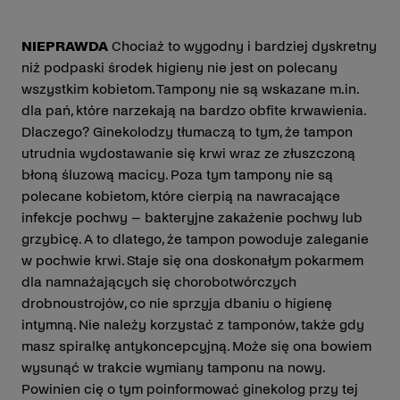
NIEPRAWDA
Chociaż to wygodny i bardziej dyskretny
niż podpaski środek higieny nie jest on polecany
wszystkim kobietom. Tampony nie są wskazane m.in.
dla pań, które narzekają na bardzo obfite krwawienia.
Dlaczego? Ginekolodzy tłumaczą to tym, że tampon
utrudnia wydostawanie się krwi wraz ze złuszczoną
błoną śluzową macicy. Poza tym tampony nie są
polecane kobietom, które cierpią na nawracające
infekcje pochwy – bakteryjne zakażenie pochwy lub
grzybicę. A to dlatego, że tampon powoduje zaleganie
w pochwie krwi. Staje się ona doskonałym pokarmem
dla namnażających się chorobotwórczych
drobnoustrojów, co nie sprzyja dbaniu o higienę
intymną. Nie należy korzystać z tamponów, także gdy
masz spiralkę antykoncepcyjną. Może się ona bowiem
wysunąć w trakcie wymiany tamponu na nowy.
Powinien cię o tym poinformować ginekolog przy tej