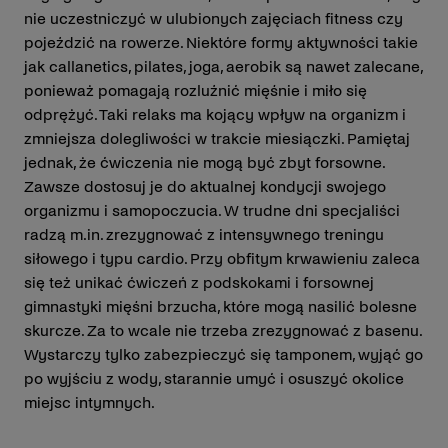
nie uczestniczyć w ulubionych zajęciach fitness czy
pojeździć na rowerze. Niektóre formy aktywności takie
jak callanetics, pilates, joga, aerobik są nawet zalecane,
ponieważ pomagają rozluźnić mięśnie i miło się
odprężyć. Taki relaks ma kojący wpływ na organizm i
zmniejsza dolegliwości w trakcie miesiączki. Pamiętaj
jednak, że ćwiczenia nie mogą być zbyt forsowne.
Zawsze dostosuj je do aktualnej kondycji swojego
organizmu i samopoczucia. W trudne dni specjaliści
radzą m.in. zrezygnować z intensywnego treningu
siłowego i typu cardio. Przy obfitym krwawieniu zaleca
się też unikać ćwiczeń z podskokami i forsownej
gimnastyki mięśni brzucha, które mogą nasilić bolesne
skurcze. Za to wcale nie trzeba zrezygnować z basenu.
Wystarczy tylko zabezpieczyć się tamponem, wyjąć go
po wyjściu z wody, starannie umyć i osuszyć okolice
miejsc intymnych.