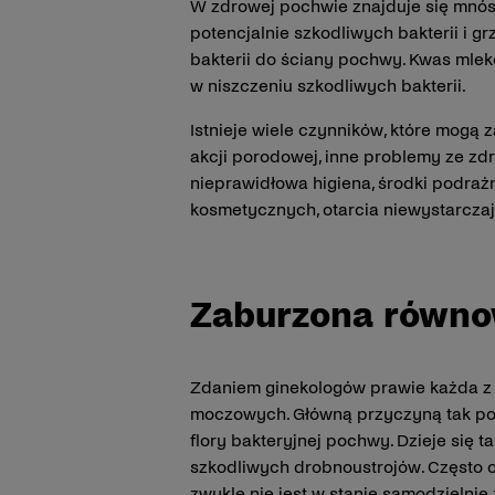
W zdrowej pochwie znajduje się mnóst
potencjalnie szkodliwych bakterii i 
bakterii do ściany pochwy. Kwas ml
w niszczeniu szkodliwych bakterii.
Istnieje wiele czynników, które mogą
akcji porodowej, inne problemy ze zdr
nieprawidłowa higiena, środki podraż
kosmetycznych, otarcia niewystarczaj
Zaburzona równ
Zdaniem ginekologów prawie każda z n
moczowych. Główną przyczyną tak po
flory bakteryjnej pochwy. Dzieje się 
szkodliwych drobnoustrojów. Często o
zwykle nie jest w stanie samodzielni