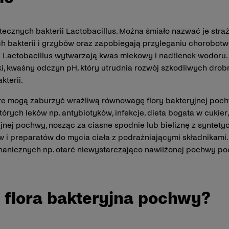
ecznych bakterii Lactobacillus. Można śmiało nazwać je stra
h bakterii i grzybów oraz zapobiegają przyleganiu chorobot
ie Lactobacillus wytwarzają kwas mlekowy i nadtlenek wodor
i, kwaśny odczyn pH, który utrudnia rozwój szkodliwych drob
terii.
e mogą zaburzyć wrażliwą równowagę flory bakteryjnej pochw
órych leków np. antybiotyków, infekcje, dieta bogata w cukier,
jnej pochwy, nosząc za ciasne spodnie lub bieliznę z syntetyc
w i preparatów do mycia ciała z podrażniającymi składnikam
anicznych np. otarć niewystarczająco nawilżonej pochwy po
 flora bakteryjna pochwy?