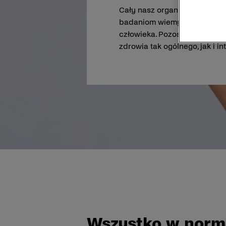
Cały nasz organizm, a także 
badaniom wiemy, że ze 100 tr
człowieka. Pozostałe 90 proc
zdrowia tak ogólnego, jak i i
Wszystko w norm