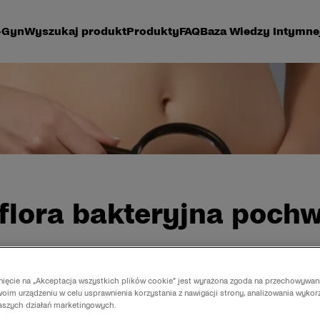
-Gyn
Wyszukaj produkt
Produkty
FAQ
Baza Wiedzy Intymne
 flora bakteryjna poch
e każda z nas przynajmniej raz w życiu miała bakteryj
knięcie na „Akceptacja wszystkich plików cookie” jest wyrażona zgoda na przechowywan
fekcję dróg moczowych.
oim urządzeniu w celu usprawnienia korzystania z nawigacji strony, analizowania wykor
naszych działań marketingowych.