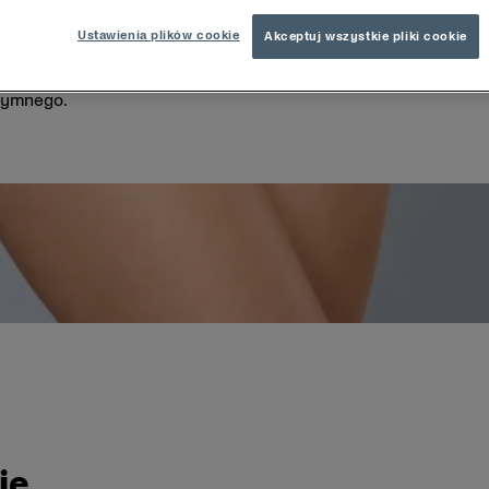
pochwę zamieszkują różne drobnoustroje i pożyteczne, i szko
Ustawienia plików cookie
Akceptuj wszystkie pliki cookie
ylionów komórek znajdujących się w naszym ciele tylko ok. 10
ent to bakterie, wirusy i mikroby. Utrzymanie między nimi ró
ntymnego.
ie