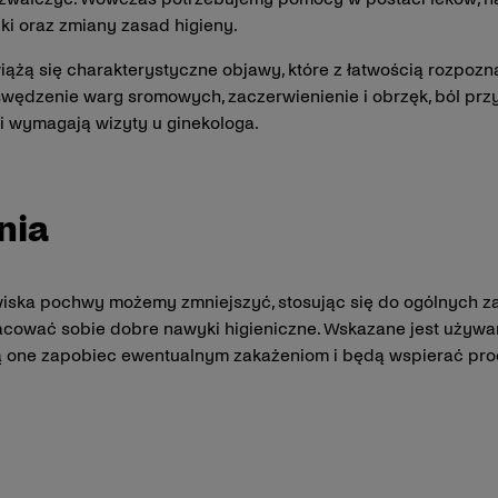
ki oraz zmiany zasad higieny.
żą się charakterystyczne objawy, które z łatwością rozpozna
 swędzenie warg sromowych, zaczerwienienie i obrzęk, ból p
ci wymagają wizyty u ginekologa.
nia
iska pochwy możemy zmniejszyć, stosując się do ogólnych z
racować sobie dobre nawyki higieniczne. Wskazane jest uży
one zapobiec ewentualnym zakażeniom i będą wspierać proces