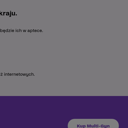
raju.
 będzie ich w aptece.
ź internetowych.
Kup Multi-Gyn