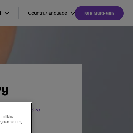
j
Country/language
Kup Multi-Gyn
wy
ne lub grzybicze
ie plików
zystania strony