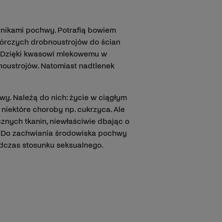
żnikami pochwy. Potrafią bowiem
wórczych drobnoustrojów do ścian
u. Dzięki kwasowi mlekowemu w
noustrojów. Natomiast nadtlenek
y. Należą do nich: życie w ciągłym
 niektóre choroby np. cukrzyca. Ale
znych tkanin, niewłaściwie dbając o
i. Do zachwiania środowiska pochwy
dczas stosunku seksualnego.