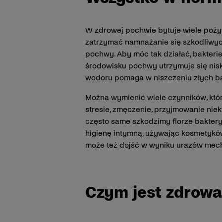
W zdrowej pochwie bytuje wiele pożyt
zatrzymać namnażanie się szkodliwyc
pochwy. Aby móc tak działać, bakter
środowisku pochwy utrzymuje się nisk
wodoru pomaga w niszczeniu złych bak
Można wymienić wiele czynników, któr
stresie, zmęczenie, przyjmowanie niekt
często same szkodzimy florze baktery
higienę intymną, używając kosmetykó
może też dojść w wyniku urazów mech
Czym jest zdrowa