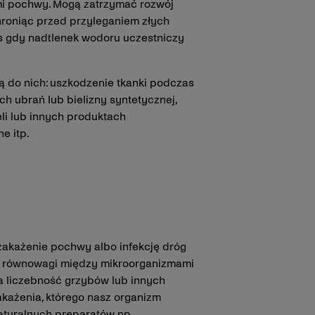
ami pochwy. Mogą zatrzymać rozwój
hroniąc przed przyleganiem złych
 gdy nadtlenek wodoru uczestniczy
ą do nich: uszkodzenie tkanki podczas
h ubrań lub bielizny syntetycznej,
li lub innych produktach
e itp.
zakażenie pochwy albo infekcję dróg
e równowagi między mikroorganizmami
sta liczebność grzybów lub innych
akażenia, którego nasz organizm
aturalnych preparatów np.