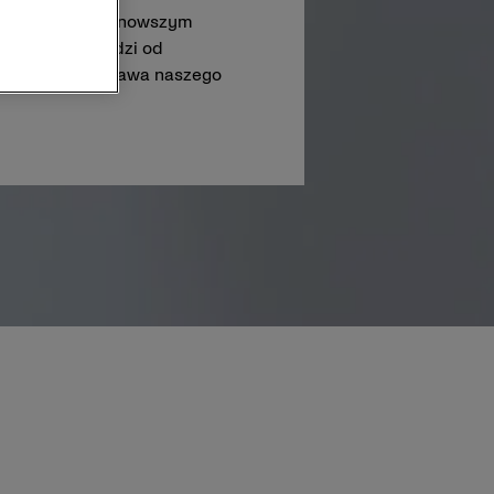
dliwe. Dzięki najnowszym
 procent pochodzi od
wnowagi to podstawa naszego