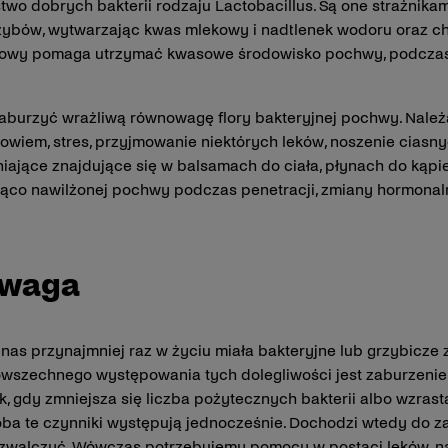
wo dobrych bakterii rodzaju Lactobacillus. Są one strażnik
grzybów, wytwarzając kwas mlekowy i nadtlenek wodoru oraz c
ekowy pomaga utrzymać kwasowe środowisko pochwy, podczas
 zaburzyć wrażliwą równowagę flory bakteryjnej pochwy. Należ
owiem, stres, przyjmowanie niektórych leków, noszenie ciasnyc
niające znajdujące się w balsamach do ciała, płynach do kąpie
ąco nawilżonej pochwy podczas penetracji, zmiany hormonaln
owaga
as przynajmniej raz w życiu miała bakteryjne lub grzybicze 
wszechnego występowania tych dolegliwości jest zaburzeni
tak, gdy zmniejsza się liczba pożytecznych bakterii albo wzra
ba te czynniki występują jednocześnie. Dochodzi wtedy do z
e zwalczyć. Wówczas potrzebujemy pomocy w postaci leków, n