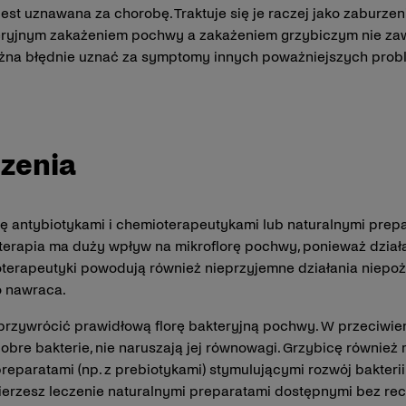
est uznawana za chorobę. Traktuje się je raczej jako zaburzen
ryjnym zakażeniem pochwy a zakażeniem grzybiczym nie zaws
na błędnie uznać za symptomy innych poważniejszych probl
zenia
ię antybiotykami i chemioterapeutykami lub naturalnymi prep
oterapia ma duży wpływ na mikroflorę pochwy, ponieważ dział
mioterapeutyki powodują również nieprzyjemne działania niepo
o nawraca.
przywrócić prawidłową florę bakteryjną pochwy. W przeciwień
dobre bakterie, nie naruszają jej równowagi. Grzybicę równie
reparatami (np. z prebiotykami) stymulującymi rozwój bakteri
rzesz leczenie naturalnymi preparatami dostępnymi bez rece