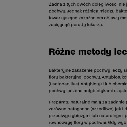
Żadna z tych dwóch dolegliwości nie j
pochwy. Jednak różnica między bakte
towarzyszące zakażeniom objawy moż
zasięgnąć porady lekarza.
Różne metody lec
Bakteryjne zakażenie pochwy leczy s
flory bakteryjnej pochwy. Antybiotyk
(Lactobacillus). Antybiotyki lub che
pochwy leczone antybiotykami częst
Preparaty naturalne mają za zadanie 
zarówno patogenne (szkodliwe), jak i 
przeciwgrzybiczymi lub naturalnymi p
równowagę flory w pochwie. Gdy wybie