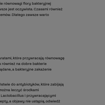
ie równowagi flory bakteryjnej
ze jest oczywista. Czasami również
emów. Dlatego zawsze warto
aratami, które przywracają równowagę
a również na dobre bakterie
żądane, a bakteryjne zakażenie
stwie do antybiotyków, które zabijają
ż można leczyć środkami
i Lactobacillus i przywracającymi
pty, a objawy nie ustąpią, odwiedź