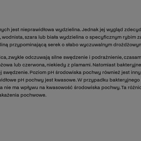
ych jest nieprawidłowa wydzielina. Jednak jej wygląd zdecyd
wodnista, szara lub biała wydzielina o specyficznym rybim z
zieliną przypominającą serek o słabo wyczuwalnym drożdżowy
bica, zwykle odczuwają silne swędzenie i podrażnienie, czasa
óżowa lub czerwona, niekiedy z plamami. Natomiast bakteryj
iej swędzenie. Poziom pH środowiska pochwy również jest in
widłowe pH pochwy jest kwasowe. W przypadku bakteryjnego 
ca nie ma wpływu na kwasowość środowiska pochwy. Ta różni
zakażenia pochwowe.