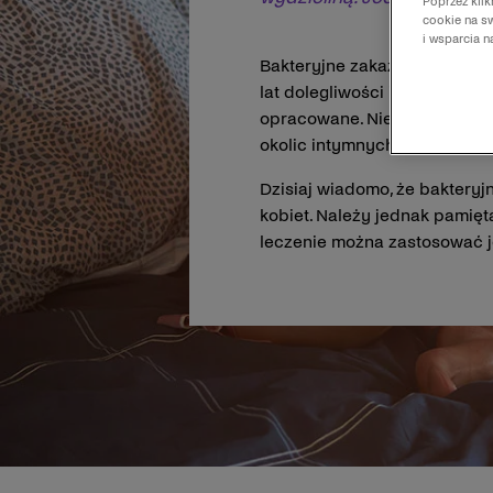
Poprzez kli
cookie na sw
i wsparcia 
Bakteryjne zakażenie pochwy 
lat dolegliwości intymne łącz
opracowane. Niestety do tej 
okolic intymnych wywołują g
Dzisiaj wiadomo, że bakteryj
kobiet. Należy jednak pamięt
leczenie można zastosować j