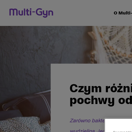
Przejdź do treści
O Multi
Czym różni
pochwy od
Zarówno bakteryjne zakaże
wydzieliną. Jednak jej wy