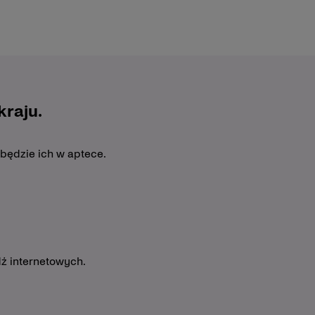
raju.
 będzie ich w aptece.
ź internetowych.