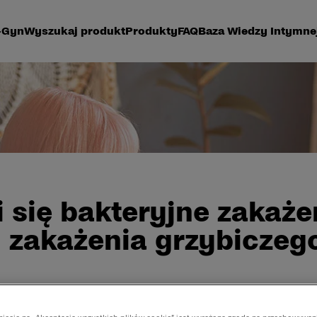
-Gyn
Wyszukaj produkt
Produkty
FAQ
Baza Wiedzy Intymne
 się bakteryjne zakaże
 zakażenia grzybiczeg
nie pochwy, jak i zakażenie grzybicze charakteryzuje 
gląd zdecydowanie się różni.