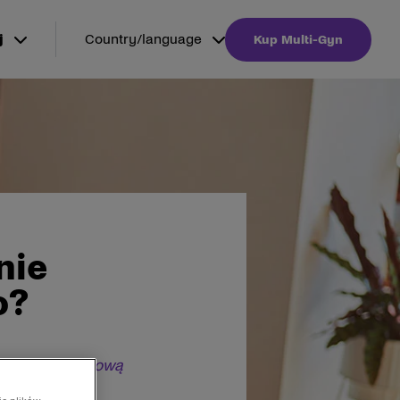
j
Country/language
Kup Multi-Gyn
nie
o?
się nieprawidłową