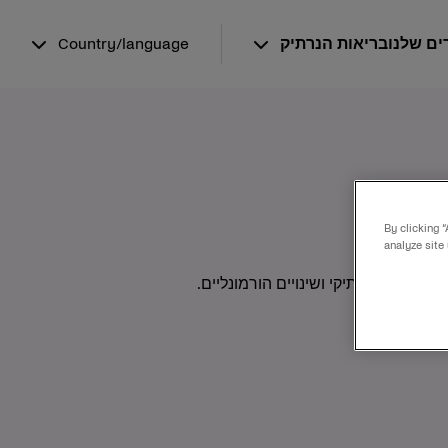
ים שלנו
בריאות הנרתיק
Country/language
By clicking 
analyze site
וי, יובש נרתיקי ושינויים הורמונליים.