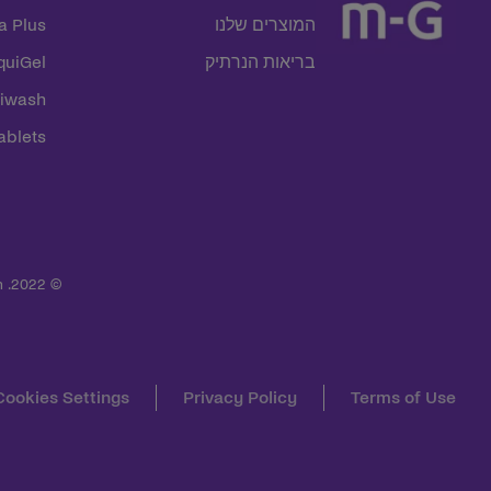
המוצרים שלנו
a Plus
בריאות הנרתיק
quiGel
miwash
ablets
© 2022. All rights reserved. Karo Healthcare AB, Box 16184, SE-103 24 Stockholm, Sweden.
Cookies Settings
Privacy Policy
Terms of Use