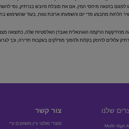
 או לפגום בהנאה מיחסי המין. אם את סובלת מיובש בנרתיק, נסי להש
ר הלחות מתבצע מדי יום והשפעתו ארוכת טווח, בעוד שהשימוש בחומ
אה מהידקקות הרקמה הווגינאלית ואובדן האלסטיות שלה, כתוצאה מצ
תיק עלולים להינזק בקלות ולהפוך מודלקים בעקבות חדירה, וכך לגרום
רים שלנו
צור קשר
מוצרי מולטי ג’ין משווקים ע”י
Multi-Gyn A