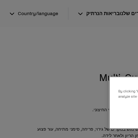
ים שלנו
בריאות הנרתיק
Country/language
Multi-G
By clicking 
analyze site
אזור האינטימי החיצוני.
ימוש במקרים של גירוי, פריחה, סימני מתיחה, עור פצוע
 הריון ולאחר לידה.