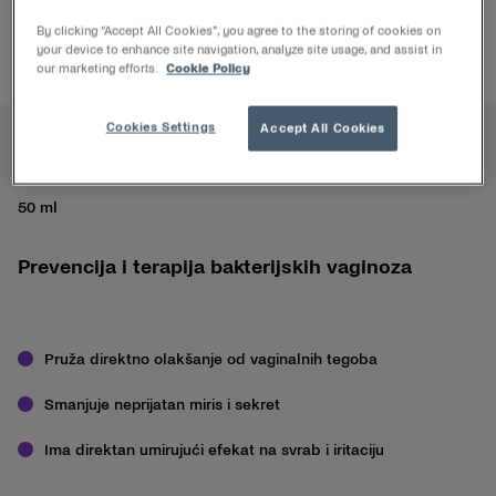
By clicking “Accept All Cookies”, you agree to the storing of cookies on
your device to enhance site navigation, analyze site usage, and assist in
our marketing efforts.
Cookie Policy
Cookies Settings
Accept All Cookies
Multi-Gyn ActiGel
50 ml
Prevencija i terapija bakterijskih vaginoza
Pruža direktno olakšanje od vaginalnih tegoba
Smanjuje neprijatan miris i sekret
Ima direktan umirujući efekat na svrab i iritaciju