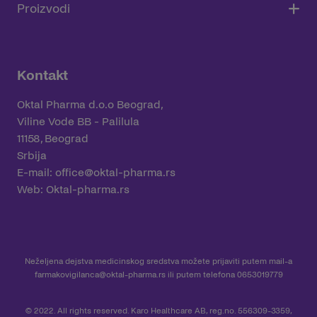
Proizvodi
Kontakt
Oktal Pharma d.o.o Beograd,
Viline Vode BB - Palilula
11158, Beograd
Srbija
E-mail:
office@oktal-pharma.rs
Web:
Oktal-pharma.rs
Neželjena dejstva medicinskog sredstva možete prijaviti putem mail-a
farmakovigilanca@oktal-pharma.rs
ili putem telefona 0653019779
© 2022. All rights reserved. Karo Healthcare AB, reg.no. 556309-3359,