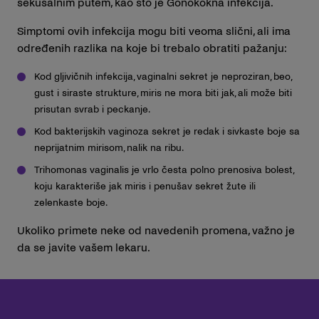
sekusalnim putem, kao što je Gonokokna infekcija.
Simptomi ovih infekcija mogu biti veoma slični, ali ima
određenih razlika na koje bi trebalo obratiti pažanju:
Kod gljivičnih infekcija, vaginalni sekret je neproziran, beo,
gust i siraste strukture, miris ne mora biti jak, ali može biti
prisutan svrab i peckanje.
Kod bakterijskih vaginoza sekret je redak i sivkaste boje sa
neprijatnim mirisom, nalik na ribu.
Trihomonas vaginalis je vrlo česta polno prenosiva bolest,
koju karakteriše jak miris i penušav sekret žute ili
zelenkaste boje.
Ukoliko primete neke od navedenih promena, važno je
da se javite vašem lekaru.