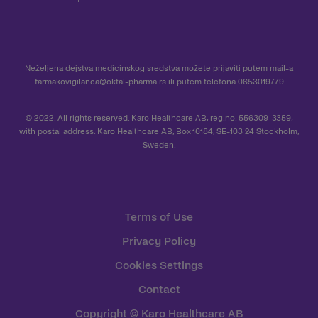
Neželjena dejstva medicinskog sredstva možete prijaviti putem mail-a
farmakovigilanca@oktal-pharma.rs
ili putem telefona 0653019779
© 2022. All rights reserved. Karo Healthcare AB, reg.no. 556309-3359,
with postal address: Karo Healthcare AB, Box 16184, SE-103 24 Stockholm,
Sweden.
Terms of Use
Privacy Policy
Cookies Settings
Contact
Copyright © Karo Healthcare AB