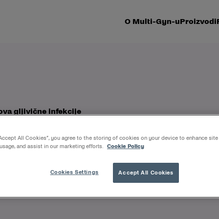
O Multi-Gyn-u
Proizvodi
va gljivične infekcije
“Accept All Cookies”, you agree to the storing of cookies on your device to enhance site
uče žlezde vaginalne sluzokože i grlića materice i ima va
 usage, and assist in our marketing efforts.
Cookie Policy
sekretom se izbacuju mrtve ćelije i bakterije iz genital
Cookies Settings
Accept All Cookies
 infekcija.