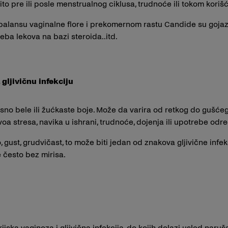
to pre ili posle menstrualnog ciklusa, trudnoće ili tokom korišć
balansu vaginalne flore i prekomernom rastu Candide su gojazn
eba lekova na bazi steroida..itd.
gljivičnu infekciju
sno bele ili žućkaste boje. Može da varira od retkog do gušćeg,
oa stresa, navika u ishrani, trudnoće, dojenja ili upotrebe odr
 gust, grudvičast, to može biti jedan od znakova gljivične infe
e često bez mirisa.
jska vaginoza i gljivična infekcija, do kojih dolazi usled naru