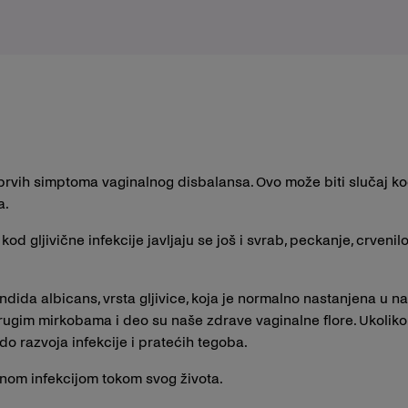
prvih simptoma vaginalnog disbalansa. Ovo može biti slučaj kod
a.
d gljivične infekcije javljaju se još i svrab, peckanje, crvenilo
andida albicans, vrsta gljivice, koja je normalno nastanjena u 
 drugim mirkobama i deo su naše zdrave vaginalne flore. Ukoliko
do razvoja infekcije i pratećih tegoba.
nom infekcijom tokom svog života.