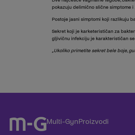
pokazuju delimično slične simptome i 
Postoje jasni simptomi koji razlikuju b
Sekret koji je karketerističan za bakter
gljivičnu infekciju je karakterističan
„Ukoliko primetite sekret bele boje, gust
Multi-Gyn
Proizvodi