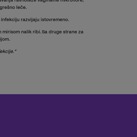
grešno leče.
 infekciju razvijaju istovremeno.
m mirisom nalik ribi. Sa druge strane za
ijom.
ekcije.“