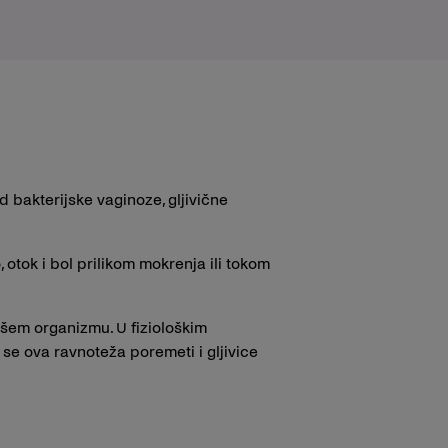
 bakterijske vaginoze, gljivične
, otok i bol prilikom mokrenja ili tokom
našem organizmu. U fiziološkim
 se ova ravnoteža poremeti i gljivice