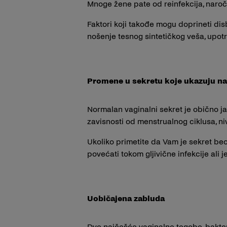
Mnoge žene pate od reinfekcija, naroči
Faktori koji takođe mogu doprineti dis
nošenje tesnog sintetičkog veša, upotr
Promene u sekretu koje ukazuju na 
Normalan vaginalni sekret je obično ja
zavisnosti od menstrualnog ciklusa, niv
Ukoliko primetite da Vam je sekret beo,
povećati tokom gljivične infekcije ali j
Uobičajena zabluda
Dve najčešće vaginalne tegobe, bakteri