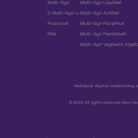
Multi-Gyn
Multi-Gyn LiquiGel
O Multi-Gyn-u
Multi-Gyn ActiGel
Proizvodi
Multi-Gyn FloraPlus
FAQ
Multi-Gyn FemiWash
Multi-Gyn Vaginalni Irigato
Neželjena dejstva medicinskog s
© 2022. All rights reserved. Karo H