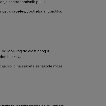
enja kontraceptivnih pilula.
ost, dijabetes, upotreba antibiotika,
 od lepljivog do elastičnog u
eđenih lekova.
kcije. Količina sekreta se takođe može
šavanja ravnoteže vaginalne mikroflore,