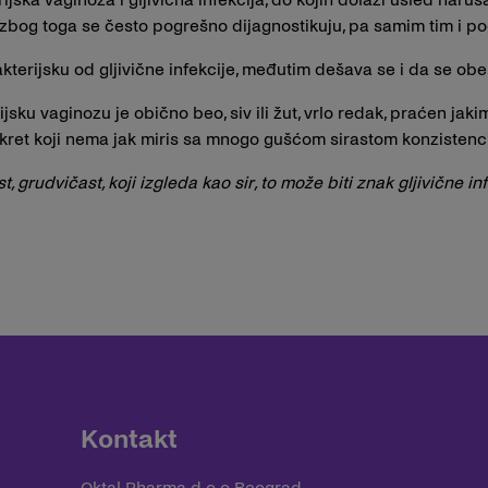
zbog toga se često pogrešno dijagnostikuju, pa samim tim i po
akterijsku od gljivične infekcije, međutim dešava se i da se obe
ijsku vaginozu je obično beo, siv ili žut, vrlo redak, praćen jaki
 sekret koji nema jak miris sa mnogo gušćom sirastom konzistenc
, grudvičast, koji izgleda kao sir, to može biti znak gljivične inf
Kontakt
Oktal Pharma d.o.o Beograd,