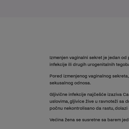
Izmenjen vaginalni sekret je jedan od 
infekcije ili drugih urogenitalnih tegob
Pored izmenjenog vaginalnog sekreta, ko
sekusalnog odnosa.
Gljivične infekcije najčešće izaziva C
uslovima, gljivice žive u ravnoteži sa
počnu nekontrolisano da rastu, dolazi 
Većina žena se susretne sa barem jed