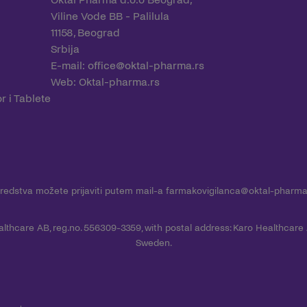
Viline Vode BB - Palilula
11158, Beograd
Srbija
E-mail:
office@oktal-pharma.rs
Web:
Oktal-pharma.rs
r i Tablete
redstva možete prijaviti putem mail-a
farmakovigilanca@oktal-pharma
ealthcare AB, reg.no. 556309-3359, with postal address: Karo Healthcare
Sweden.