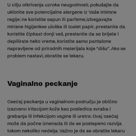
U cilju otkrivanja uzroka neugodnosti, pokušajte da
uklonite sve potencijalne alergene iz Vaše intimne
regije: ne koristite sapun ili parfeme,izbegavajte
mirisne higijenkse uloške ili toalet papir, prestanite da
koristite čipkast donji veš, prestanite da se brijete i
depilirate neko vreme, koristite samo pantalone
napravljene od prirodnih materijala koje “dišu”. Ako se
problem nastavi, obratite se lekaru.
Vaginalno peckanje
Osećaj peckanja u vaginalnom području je obično
izazvano iritacijom kože kao posledica svraba i
grebanja ili infekcijom vagine ili uretre. Ovaj osećaj
može da počne iznenada ili da se postepeno razvija
tokom nekoliko nedelja. Važno je da se obratite lekaru