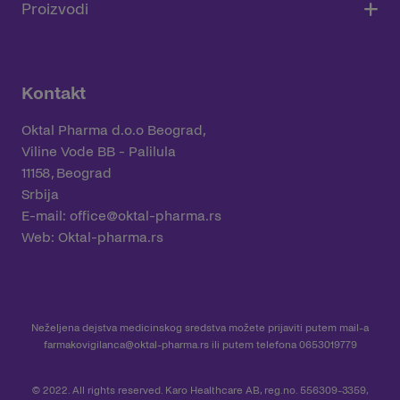
Proizvodi
Kontakt
Oktal Pharma d.o.o Beograd,
Viline Vode BB - Palilula
11158, Beograd
Srbija
E-mail:
office@oktal-pharma.rs
Web:
Oktal-pharma.rs
Neželjena dejstva medicinskog sredstva možete prijaviti putem mail-a
farmakovigilanca@oktal-pharma.rs
ili putem telefona 0653019779
© 2022. All rights reserved. Karo Healthcare AB, reg.no. 556309-3359,