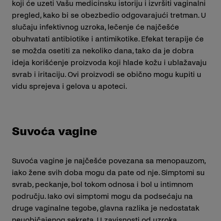
koji će uzeti Vašu medicinsku istoriju i izvršiti vaginalni
pregled, kako bi se obezbedio odgovarajući tretman. U
slučaju infektivnog uzroka, lečenje će najčešće
obuhvatati antibiotike i antimikotike. Efekat terapije će
se možda osetiti za nekoliko dana, tako da je dobra
ideja korišćenje proizvoda koji hlade kožu i ublažavaju
svrab i iritaciju. Ovi proizvodi se obično mogu kupiti u
vidu sprejeva i gelova u apoteci.
Suvoća vagine
Suvoća vagine je najčešće povezana sa menopauzom,
iako žene svih doba mogu da pate od nje. Simptomi su
svrab, peckanje, bol tokom odnosa i bol u intimnom
području. Iako ovi simptomi mogu da podsećaju na
druge vaginalne tegobe, glavna razlika je nedostatak
neuobičajenog sekreta. U zavisnosti od uzroka,