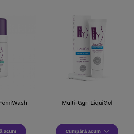
 FemiWash
Multi-Gyn LiquiGel
ă acum
Cumpără acum