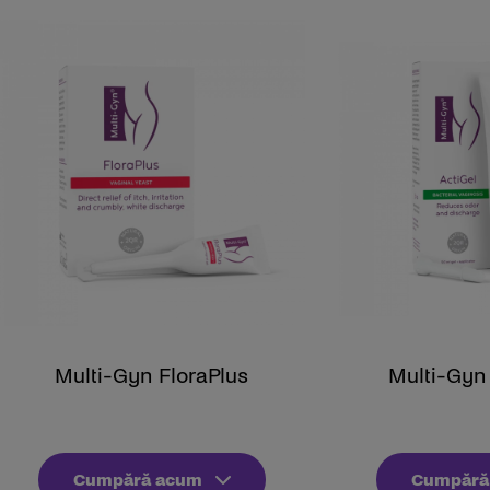
Multi-Gyn FloraPlus
Multi-Gyn
Cumpără acum
Cumpără