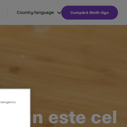
Country/language
Cumpără Multi-Gyn
 navigation,
-Gyn este cel