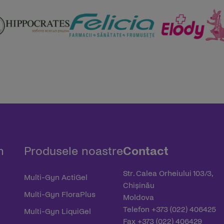
n
Produsele noastre
Contact
Str. Calea Orheiului 103/3,
Multi-Gyn ActiGel
Chișinău
Multi-Gyn FloraPlus
Moldova
Telefon +373 (022) 406425
Multi-Gyn LiquiGel
Fax +373 (022) 406429