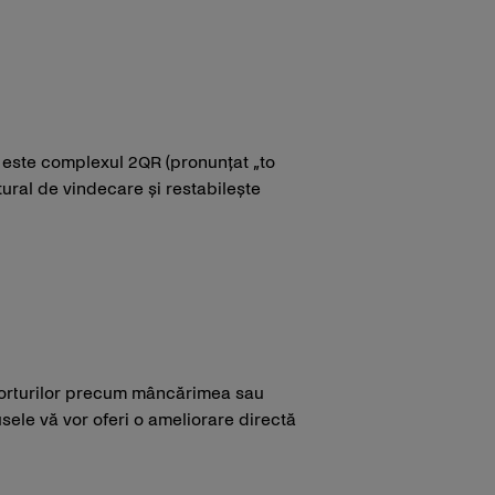
e este complexul 2QR (pronunțat „to
tural de vindecare și restabilește
nforturilor precum mâncărimea sau
usele vă vor oferi o ameliorare directă