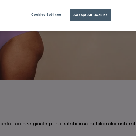
Cookies Settings
Accept All Cookies
forturile vaginale prin restabilirea echilibrului natural a