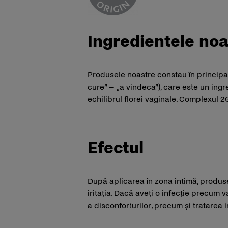
Ingredientele noa
Produsele noastre constau în principal
cure” – „a vindeca”), care este un ing
echilibrul florei vaginale. Complexul
Efectul
După aplicarea în zona intimă, produ
iritația. Dacă aveți o infecție precum 
a disconforturilor, precum și tratarea i