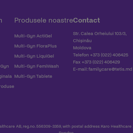
n
Produsele noastre
Contact
Str. Calea Orheiului 103/3,
Multi-Gyn ActiGel
Chișinău
Multi-Gyn FloraPlus
Moldova
Telefon +373 (022) 406425
Multi-Gyn LiquiGel
Fax +373 (022) 406429
-Gyn
Multi-Gyn FemiWash
E-mail:
familycare@tetis.md
ginala
Multi-Gyn Tablete
roduse
ealthcare AB, reg.no. 556309-3359, with postal address: Karo Healthcare
Sweden.