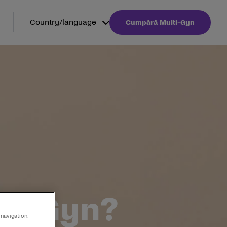
Country/language
Cumpără Multi-Gyn
lti-Gyn?
 navigation,