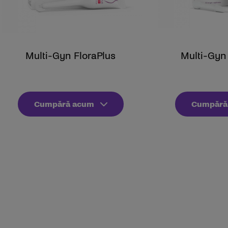
Multi-Gyn FloraPlus
Multi-Gyn
Cumpără acum
Cumpără