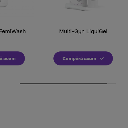
 FemiWash
Multi-Gyn LiquiGel
ă acum
Cumpără acum