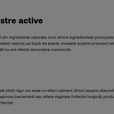
stre active
 din ingrediente naturale. Unul dintre ingredientele principal
redient natural, pe bază de plante. Aceasta susține procesul na
 2QR nu are efecte secundare cunoscute.
sele Multi-Gyn vor avea un efect calmant direct asupra disco
vaginoza bacteriană sau aftele vaginale (infecția fungică), prod
nfecției.