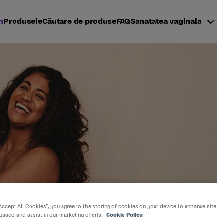
n
Produsele
Căutare de produse
FAQ
Sanatatea vaginala
a folosesti Mu
“Accept All Cookies”, you agree to the storing of cookies on your device to enhance site
 usage, and assist in our marketing efforts.
Cookie Policy