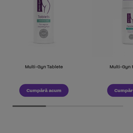
Multi-Gyn Tablete
Multi-Gyn
Cumpără acum
Cumpăr