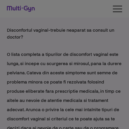
Skip to content
Open 
Disconfortul vaginal-trebuie neaparat sa consult un
doctor?
O lista completa a tipurilor de discomfort vaginal este
lunga, si incepe cu scurgerea si mirosul, pana la durere
pelviana. Cateva din aceste simptome sunt semne de
problema minora ce poate fi rezolvata folosind
produse eliberate fara prescriptie medicala, in timp ce
altele au nevoie de atentie medicala si tratament
adecvat. Arunca o privire la cele mai intalnite tipuri de
discomfort vaginal si criteriul ce te poate ajuta sa te
decizi daca ai nevoie de o carte sau de o programare