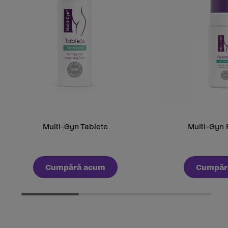
Multi-Gyn Tablete
Multi-Gyn
Cumpără acum
Cumpăr